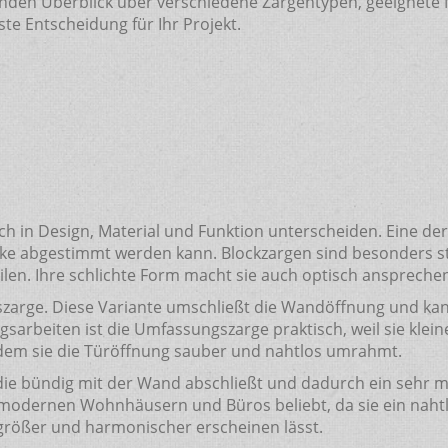
enden Überblick über verschiedene Zargentypen, geeignete 
ste Entscheidung für Ihr Projekt.
sich in Design, Material und Funktion unterscheiden. Eine de
icke abgestimmt werden kann. Blockzargen sind besonders st
ilen. Ihre schlichte Form macht sie auch optisch anspreche
gszarge. Diese Variante umschließt die Wandöffnung und ka
arbeiten ist die Umfassungszarge praktisch, weil sie klei
indem sie die Türöffnung sauber und nahtlos umrahmt.
 die bündig mit der Wand abschließt und dadurch ein sehr
in modernen Wohnhäusern und Büros beliebt, da sie ein nah
 größer und harmonischer erscheinen lässt.