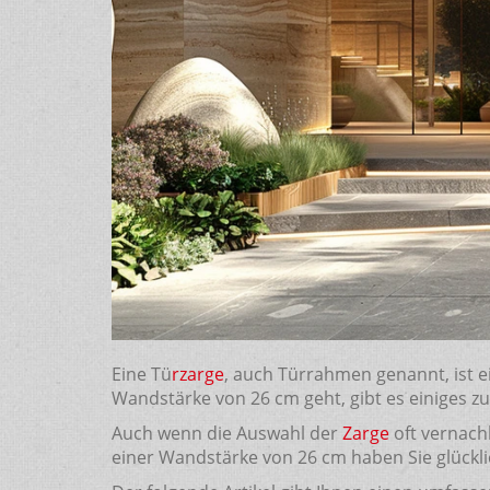
Eine Tü
rzarge
, auch Türrahmen genannt, ist 
Wandstärke von 26 cm geht, gibt es einiges zu
Auch wenn die Auswahl der
Zarge
oft vernachl
einer Wandstärke von 26 cm haben Sie glückli