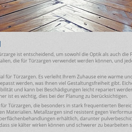
N
ürzarge ist entscheidend, um sowohl die Optik als auch die F
rialien, die für Türzargen verwendet werden können, und jed
erial für Türzargen. Es verleiht Ihrem Zuhause eine warme u
sst werden, was Ihnen viel Gestaltungsfreiheit gibt. Eich
bilität und kann bei Beschädigungen leicht repariert werden.
 ist es wichtig, dies bei der Planung zu berücksichtigen.
n für Türzargen, die besonders in stark frequentierten Be
sten Materialien. Metallzargen sind resistent gegen Verfor
berflächenbehandlungen erhältlich, darunter pulverbeschic
t, dass sie kälter wirken können und schwerer zu bearbeit