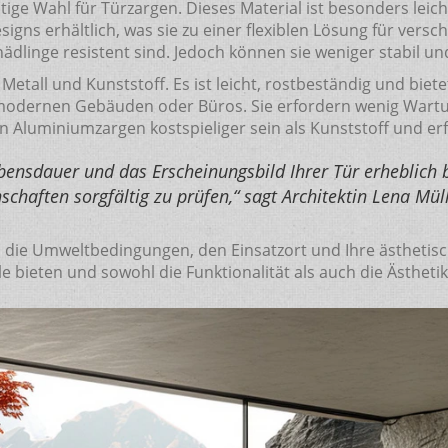
itige Wahl für Türzargen. Dieses Material ist besonders leic
igns erhältlich, was sie zu einer flexiblen Lösung für versc
chädlinge resistent sind. Jedoch können sie weniger stabil un
Metall und Kunststoff. Es ist leicht, rostbeständig und bi
n modernen Gebäuden oder Büros. Sie erfordern wenig Wartu
nen Aluminiumzargen kostspieliger sein als Kunststoff und e
ensdauer und das Erscheinungsbild Ihrer Tür erheblich be
chaften sorgfältig zu prüfen,“ sagt Architektin Lena Müll
h die Umweltbedingungen, den Einsatzort und Ihre ästhetisc
ile bieten und sowohl die Funktionalität als auch die Ästhet