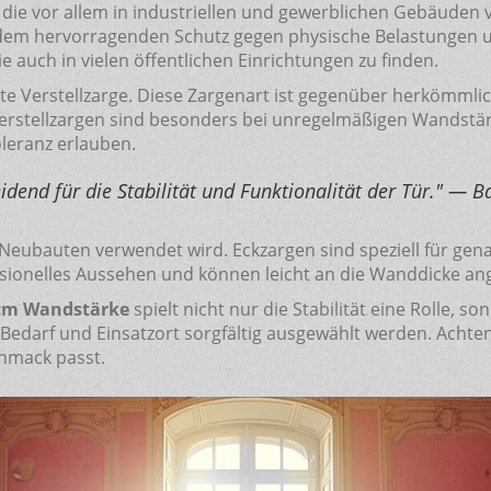
, die vor allem in industriellen und gewerblichen Gebäuden
udem hervorragenden Schutz gegen physische Belastungen un
 auch in vielen öffentlichen Einrichtungen zu finden.
nte Verstellzarge. Diese Zargenart ist gegenüber herkömmli
rstellzargen sind besonders bei unregelmäßigen Wandstärk
oleranz erlauben.
eidend für die Stabilität und Funktionalität der Tür." — 
 in Neubauten verwendet wird. Eckzargen sind speziell für 
essionelles Aussehen und können leicht an die Wanddicke a
 cm Wandstärke
spielt nicht nur die Stabilität eine Rolle, s
 Bedarf und Einsatzort sorgfältig ausgewählt werden. Achten
hmack passt.