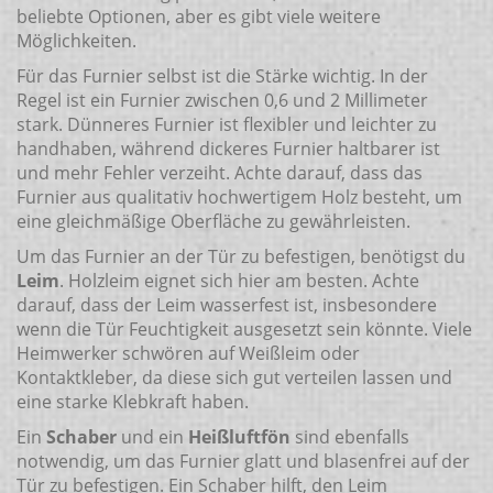
beliebte Optionen, aber es gibt viele weitere
Möglichkeiten.
Für das Furnier selbst ist die Stärke wichtig. In der
Regel ist ein Furnier zwischen 0,6 und 2 Millimeter
stark. Dünneres Furnier ist flexibler und leichter zu
handhaben, während dickeres Furnier haltbarer ist
und mehr Fehler verzeiht. Achte darauf, dass das
Furnier aus qualitativ hochwertigem Holz besteht, um
eine gleichmäßige Oberfläche zu gewährleisten.
Um das Furnier an der Tür zu befestigen, benötigst du
Leim
. Holzleim eignet sich hier am besten. Achte
darauf, dass der Leim wasserfest ist, insbesondere
wenn die Tür Feuchtigkeit ausgesetzt sein könnte. Viele
Heimwerker schwören auf Weißleim oder
Kontaktkleber, da diese sich gut verteilen lassen und
eine starke Klebkraft haben.
Ein
Schaber
und ein
Heißluftfön
sind ebenfalls
notwendig, um das Furnier glatt und blasenfrei auf der
Tür zu befestigen. Ein Schaber hilft, den Leim