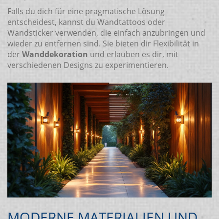
Falls du dich für eine pragmatische Lösung
entscheidest, kannst du Wandtattoos oder
Wandsticker verwenden, die einfach anzubringen und
wieder zu entfernen sind. Sie bieten dir Flexibilität in
der
Wanddekoration
und erlauben es dir, mit
verschiedenen Designs zu experimentieren.
MODERNE MATERIALIEN UND