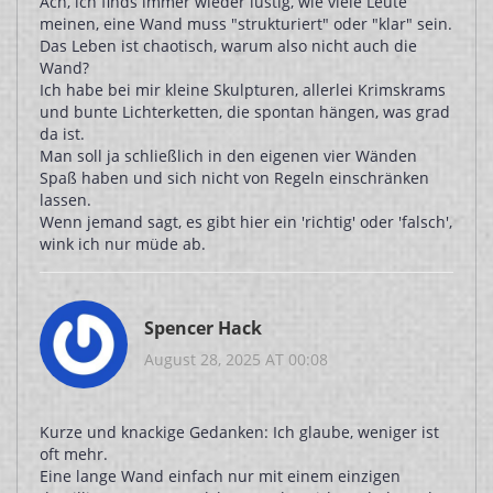
Ach, ich finds immer wieder lustig, wie viele Leute
meinen, eine Wand muss "strukturiert" oder "klar" sein.
Das Leben ist chaotisch, warum also nicht auch die
Wand?
Ich habe bei mir kleine Skulpturen, allerlei Krimskrams
und bunte Lichterketten, die spontan hängen, was grad
da ist.
Man soll ja schließlich in den eigenen vier Wänden
Spaß haben und sich nicht von Regeln einschränken
lassen.
Wenn jemand sagt, es gibt hier ein 'richtig' oder 'falsch',
wink ich nur müde ab.
Spencer Hack
August 28, 2025 AT 00:08
Kurze und knackige Gedanken: Ich glaube, weniger ist
oft mehr.
Eine lange Wand einfach nur mit einem einzigen