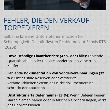
FEHLER, DIE DEN VERKAUF
TORPEDIEREN
Selbst erfahrene Unternehmer machen hier
Schlampigkeit. Die häufigsten Probleme laut Ecovis RTS
(2025):
Unvollständige Finanzberichte (47 % der Fälle):
Fehlende
Quartalszahlen oder unklare Sonderposten verwirren
Käufer.
Fehlende Dokumentation von Sondervereinbarungen (32
%):
Gibt es stille Reserven oder versteckte
Verbindlichkeiten? Wenn das nicht dokumentiert ist,
schreckt der Käufer ab.
Unstrukturierte Datenräume (28 %):
Wenn Dateien keinen
klaren Namen haben oder in falschen Ordnern liegen, wirkt
das unprofessionell.