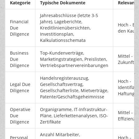
Kategorie
Typische Dokumente
Relevanz
Jahresabschlüsse (letzte 3-5
Financial
Jahre), Lageberichte,
Hoch - Bas
Due
Kreditlinienübersichten,
den Kaufp
Diligence
Investitionsplan,
Kalkulationsschemata
Business
Top-Kundenverträge,
Mittel - Ze
Due
Marketingstrategien, Preislisten,
Zukunftsp
Diligence
Vertriebspartnervereinbarungen
Handelsregisterauszug,
Hoch -
Legal Due
Gesellschaftsvertrag,
Identifizie
Diligence
Gesellschafterliste, Mietverträge,
Haftungsr
Patente/Geschäftsgeheimnisse
Operative
Organigramme, IT-Infrastruktur-
Mittel - B
Due
Pläne, Lieferkettenanalysen, ISO-
Effizienz
Diligence
Zertifikate
Anzahl Mitarbeiter,
Personal
Hoch -