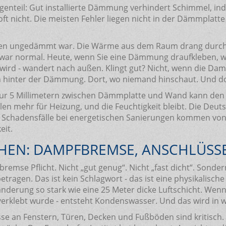
genteil: Gut installierte Dämmung verhindert Schimmel, in
ft nicht. Die meisten Fehler liegen nicht in der Dämmplatte
 Jahren ungedämmt war. Die Wärme aus dem Raum drang durc
 war normal. Heute, wenn Sie eine Dämmung draufkleben, w
wird - wandert nach außen. Klingt gut? Nicht, wenn die Dam
ich hinter der Dämmung. Dort, wo niemand hinschaut. Und d
von nur 5 Millimetern zwischen Dämmplatte und Wand kann d
len mehr für Heizung, und die Feuchtigkeit bleibt. Die Deuts
ler Schadensfälle bei energetischen Sanierungen kommen von
eit.
CHEN: DAMPFBREMSE, ANSCHLÜSSE
emse Pflicht. Nicht „gut genug“. Nicht „fast dicht“. Sonde
ragen. Das ist kein Schlagwort - das ist eine physikalische
erung so stark wie eine 25 Meter dicke Luftschicht. Wenn S
tig verklebt wurde - entsteht Kondenswasser. Und das wird i
lüsse an Fenstern, Türen, Decken und Fußböden sind kritis