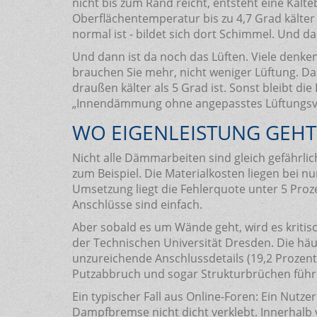
nicht bis zum Rand reicht, entsteht eine Kält
Oberflächentemperatur bis zu 4,7 Grad kälter
normal ist - bildet sich dort Schimmel. Und 
Und dann ist da noch das Lüften. Viele denken
brauchen Sie mehr, nicht weniger Lüftung. D
draußen kälter als 5 Grad ist. Sonst bleibt di
„Innendämmung ohne angepasstes Lüftungsverh
WO EIGENLEISTUNG GEHT 
Nicht alle Dämmarbeiten sind gleich gefährlic
zum Beispiel. Die Materialkosten liegen bei n
Umsetzung liegt die Fehlerquote unter 5 Prozen
Anschlüsse sind einfach.
Aber sobald es um Wände geht, wird es kritisc
der Technischen Universität Dresden. Die häu
unzureichende Anschlussdetails (19,2 Prozent)
Putzabbruch und sogar Strukturbrüchen führ
Ein typischer Fall aus Online-Foren: Ein Nutz
Dampfbremse nicht dicht verklebt. Innerhalb