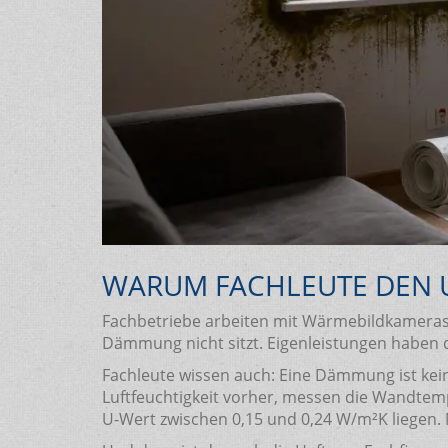
WARUM FACHLEUTE DEN 
Fachbetriebe arbeiten mit Wärmebildkameras. 
Dämmung nicht sitzt. Eigenleistungen haben da
Fachleute wissen auch: Eine Dämmung ist kein is
Luftfeuchtigkeit vorher, messen die Wandte
U-Wert zwischen 0,15 und 0,24 W/m²K liegen. 