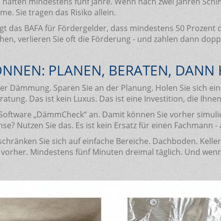
haften mindestens fünf Jahre. Wenn nach zwei Jahren Schimme
e. Sie tragen das Risiko allein.
angt das BAFA für Fördergelder, dass mindestens 50 Prozent 
en, verlieren Sie oft die Förderung - und zahlen dann doppe
KÖNNEN: PLANEN, BERATEN, DANN
der Dämmung. Sparen Sie an der Planung. Holen Sie sich ein
ratung. Das ist kein Luxus. Das ist eine Investition, die Ihn
oftware „DämmCheck“ an. Damit können Sie vorher simulie
? Nutzen Sie das. Es ist kein Ersatz für einen Fachmann - a
schränken Sie sich auf einfache Bereiche. Dachboden. Kelle
orher. Mindestens fünf Minuten dreimal täglich. Und wenn 