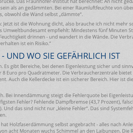
ebrücke. Das Fraunhofer-Institut hat berechnet: An nicht g
 sein als an gedämmten. Bei einer Raumluftfeuchte von übe
das, obwohl die Wand selbst „dämmte“.
: Jetzt ist die Wohnung dicht, also brauche ich nicht mehr s
as Umweltbundesamt empfiehlt: Mindestens fünf Minuten St
e Feuchtigkeit drinnen - und wandert in die Wände. Die Verbr
alten ist ein Risiko.“
- UND WO SIE GEFÄHRLICH IST
h. Es gibt Bereiche, bei denen Eigenleistung sicher und sin
ur 8 Euro pro Quadratmeter. Die Verbraucherzentrale bietet d
t. Auch die Kellerdecke ist ein sicherer Bereich. Hier ist d
h. Bei Innendämmung steigt die Fehlerquote bei Eigenleistu
figsten Fehler? Fehlende Dampfbremse (43,7 Prozent), falsc
. Und das sind nicht nur „kleine Fehler“. Das sind Systemfe
en.
er hat Holzfaserdämmung selbst angebracht - alles nach Anle
 von acht Monaten wuchs Schimmel an den Laibungen. Die Re