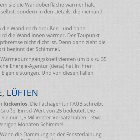
dem sie die Wandoberfläche wärmer hält.
 selbst, sondern in den Details, die niemand
h die Wand nach draußen - und dabei
ird die Wand innen wärmer. Der Taupunkt -
pfbremse nicht dicht ist. Denn dann zieht die
ort beginnt der Schimmel.
en Wärmedurchgangskoeffizienten um bis zu 35
che Energie-Agentur (dena) hat in ihrer
 Eigenleistungen. Und von diesen Fällen
, LÜFTEN
rn
lückenlos
. Die Fachagentur FAUB schreibt
 Größe. Ein sd-Wert von 25 bedeutet: Die
ie nur 1,5 Millimeter Versatz haben - etwa
n wenigen Monaten Schimmel.
ch. Wenn die Dämmung an der Fensterlaibung