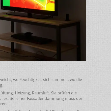
eicht, wo Feuchtigkeit sich sammelt, wo die
g.
 Lüftung, Heizung, Raumluft. Sie prüfen die
 alles. Bei einer Fassadendämmung muss der
eren.