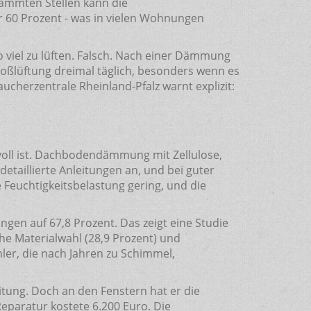
edämmten Stellen kann die
r 60 Prozent - was in vielen Wohnungen
o viel zu lüften. Falsch. Nach einer Dämmung
oßlüftung dreimal täglich, besonders wenn es
aucherzentrale Rheinland-Pfalz warnt explizit:
nvoll ist. Dachbodendämmung mit Zellulose,
etaillierte Anleitungen an, und bei guter
ie Feuchtigkeitsbelastung gering, und die
ngen auf 67,8 Prozent. Das zeigt eine Studie
he Materialwahl (28,9 Prozent) und
hler, die nach Jahren zu Schimmel,
itung. Doch an den Fenstern hat er die
paratur kostete 6.200 Euro. Die