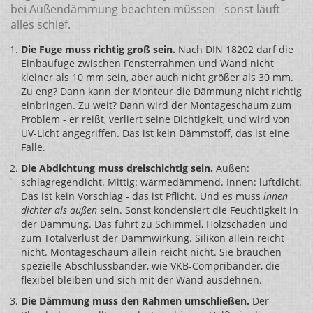
bei Außendämmung beachten müssen - sonst läuft
alles schief.
Die Fuge muss richtig groß sein.
Nach DIN 18202 darf die
Einbaufuge zwischen Fensterrahmen und Wand nicht
kleiner als 10 mm sein, aber auch nicht größer als 30 mm.
Zu eng? Dann kann der Monteur die Dämmung nicht richtig
einbringen. Zu weit? Dann wird der Montageschaum zum
Problem - er reißt, verliert seine Dichtigkeit, und wird von
UV-Licht angegriffen. Das ist kein Dämmstoff, das ist eine
Falle.
Die Abdichtung muss dreischichtig sein.
Außen:
schlagregendicht. Mittig: wärmedämmend. Innen: luftdicht.
Das ist kein Vorschlag - das ist Pflicht. Und es muss
innen
dichter als außen
sein. Sonst kondensiert die Feuchtigkeit in
der Dämmung. Das führt zu Schimmel, Holzschäden und
zum Totalverlust der Dämmwirkung. Silikon allein reicht
nicht. Montageschaum allein reicht nicht. Sie brauchen
spezielle Abschlussbänder, wie VKB-Compribänder, die
flexibel bleiben und sich mit der Wand ausdehnen.
Die Dämmung muss den Rahmen umschließen.
Der