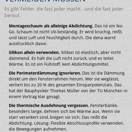
Es gibt Fehler, die fast jeder macht - und die fast jeder
bereut.
Montageschaum als alleinige Abdichtung.
Das ist ein No-
Go. Schaum ist nicht UV-beständig. Er wird brüchig, reißt,
und lässt Luft und Feuchtigkeit durch. Die dena warnt
ausdrücklich davor.
Silikon allein verwenden.
Silikon ist elastisch, aber nicht
dämmend. Es hält die Luft nicht zurück, und es leitet
Wärme. Es ist ein Füllstoff, kein Abdichtungsmittel.
Die Perimeterdämmung ignorieren.
Das ist die Dämmung
direkt um den Fensterrahmen herum. Wer sie weglässt,
verliert bis zu 20 % des gesamten Einsparpotenzials. Das
hat der Bauphysiker Thomas Müller von der TU München in
einem Vortrag klar gesagt.
Die thermische Ausdehnung vergessen.
Fensterbänke,
besonders lange, dehnen sich bei Wärme aus. Wenn sie
starr verankert sind, biegen sie sich. Das reißt die
Abdichtung. Lösung: Flexible Abschlussprofile verwenden,
die Bewegungen aufnehmen.