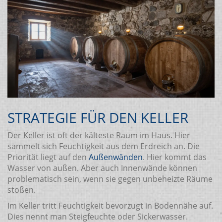
STRATEGIE FÜR DEN KELLER
Der Keller ist oft der kälteste Raum im Haus. Hier
sammelt sich Feuchtigkeit aus dem Erdreich an. Die
Priorität liegt auf den
Außenwänden
. Hier kommt das
Wasser von außen. Aber auch Innenwände können
problematisch sein, wenn sie gegen unbeheizte Räume
stoßen.
Im Keller tritt Feuchtigkeit bevorzugt in Bodennähe auf.
Dies nennt man Steigfeuchte oder Sickerwasser.