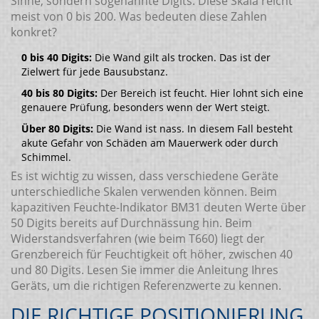
Sinne, sondern sogenannte Digits. Diese Skala reicht
meist von 0 bis 200. Was bedeuten diese Zahlen
konkret?
0 bis 40 Digits:
Die Wand gilt als trocken. Das ist der
Zielwert für jede Bausubstanz.
40 bis 80 Digits:
Der Bereich ist feucht. Hier lohnt sich eine
genauere Prüfung, besonders wenn der Wert steigt.
Über 80 Digits:
Die Wand ist nass. In diesem Fall besteht
akute Gefahr von Schäden am Mauerwerk oder durch
Schimmel.
Es ist wichtig zu wissen, dass verschiedene Geräte
unterschiedliche Skalen verwenden können. Beim
kapazitiven Feuchte-Indikator BM31 deuten Werte über
50 Digits bereits auf Durchnässung hin. Beim
Widerstandsverfahren (wie beim T660) liegt der
Grenzbereich für Feuchtigkeit oft höher, zwischen 40
und 80 Digits. Lesen Sie immer die Anleitung Ihres
Geräts, um die richtigen Referenzwerte zu kennen.
DIE RICHTIGE POSITIONIERUNG