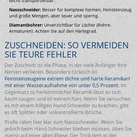
leicht transportierbar.
Nassschneider:
Besser für komplexe Formen, Feinsteinzeug
und große Mengen, aber teuer und sperrig.
Diamantbohrer:
Unverzichtbar für Löcher (Rohre,
Armaturen). Achten Sie auf den Härtegrad.
ZUSCHNEIDEN: SO VERMEIDEN
SIE TEURE FEHLER
Der Zuschnitt ist die Phase, in der viele Anfänger ihre
Nerven verlieren. Besonders tückisch ist
Feinsteinzeug
eine extrem dichte und harte Keramikart
mit einer Wasseraufnahme von unter 0,5 Prozent
. Im
Gegensatz zu herkömmlicher Keramik lässt es sich
kaum saugen und ist extrem hart. Wenn Sie versuchen,
es mit einem billigen Hand-Schneider zu brechen, gibt
es oft Splitter oder unkontrollierte Brüche.
Profis raten hier klar zum Nassschneider. Wenn Sie
jedoch beim Hand-Schneider bleiben müssen, üben Sie
zuerst auf einer alten Fliese. Der Trick liegt in der