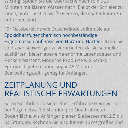
Wichtig: Spülen Sie die Oberfläche nach 15 bis 20
Minuten mit klarem Wasser nach. Bleibt der Schleier zu
lange, hinterlässt er weiße Flecken, die später kaum zu
entfernen sind.
Für Nassbereiche wie Duschwände sollten Sie auf
Epoxidharzfugen
chemisch hochbeständige
Fugenmassen auf Basis von Harz und Härter
setzen. Sie
sind zwar schwieriger zu verarbeiten, da sie schneller
aushärten, bieten aber eine enorme Lebensdauer und
Fleckenresistenz. Moderne Produkte wie Kerakoll
Epoxytech geben Ihnen sogar 45 Minuten
Bearbeitungszeit - genug für Anfänger.
ZEITPLANUNG UND
REALISTISCHE ERWARTUNGEN
Seien Sie ehrlich zu sich selbst. Erfahrene Heimwerker
benötigen etwa 1,5 Stunden pro Quadratmeter
Bodenfläche. Als Anfänger planen Sie besser mit 2,5 bis
3,5 Stunden. Rechnen Sie also für ein 15 m² großes Bad