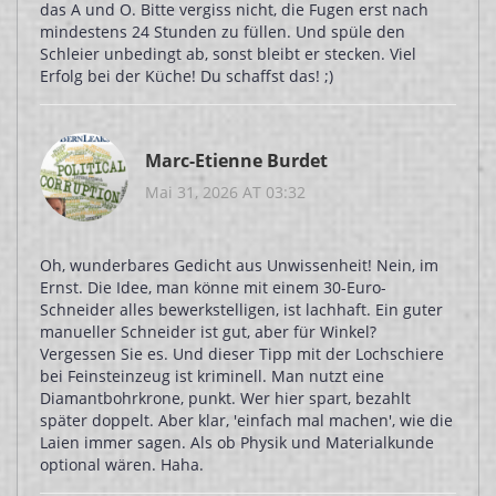
das A und O. Bitte vergiss nicht, die Fugen erst nach
mindestens 24 Stunden zu füllen. Und spüle den
Schleier unbedingt ab, sonst bleibt er stecken. Viel
Erfolg bei der Küche! Du schaffst das! ;)
Marc-Etienne Burdet
Mai 31, 2026 AT 03:32
Oh, wunderbares Gedicht aus Unwissenheit! Nein, im
Ernst. Die Idee, man könne mit einem 30-Euro-
Schneider alles bewerkstelligen, ist lachhaft. Ein guter
manueller Schneider ist gut, aber für Winkel?
Vergessen Sie es. Und dieser Tipp mit der Lochschiere
bei Feinsteinzeug ist kriminell. Man nutzt eine
Diamantbohrkrone, punkt. Wer hier spart, bezahlt
später doppelt. Aber klar, 'einfach mal machen', wie die
Laien immer sagen. Als ob Physik und Materialkunde
optional wären. Haha.