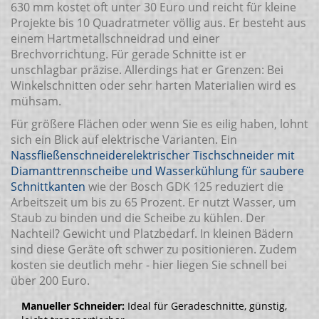
630 mm kostet oft unter 30 Euro und reicht für kleine
Projekte bis 10 Quadratmeter völlig aus. Er besteht aus
einem Hartmetallschneidrad und einer
Brechvorrichtung. Für gerade Schnitte ist er
unschlagbar präzise. Allerdings hat er Grenzen: Bei
Winkelschnitten oder sehr harten Materialien wird es
mühsam.
Für größere Flächen oder wenn Sie es eilig haben, lohnt
sich ein Blick auf elektrische Varianten. Ein
Nassfließenschneider
elektrischer Tischschneider mit
Diamanttrennscheibe und Wasserkühlung für saubere
Schnittkanten
wie der Bosch GDK 125 reduziert die
Arbeitszeit um bis zu 65 Prozent. Er nutzt Wasser, um
Staub zu binden und die Scheibe zu kühlen. Der
Nachteil? Gewicht und Platzbedarf. In kleinen Bädern
sind diese Geräte oft schwer zu positionieren. Zudem
kosten sie deutlich mehr - hier liegen Sie schnell bei
über 200 Euro.
Manueller Schneider:
Ideal für Geradeschnitte, günstig,