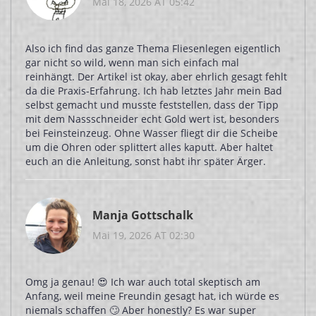
Mai 18, 2026 AT 05:42
Also ich find das ganze Thema Fliesenlegen eigentlich
gar nicht so wild, wenn man sich einfach mal
reinhängt. Der Artikel ist okay, aber ehrlich gesagt fehlt
da die Praxis-Erfahrung. Ich hab letztes Jahr mein Bad
selbst gemacht und musste feststellen, dass der Tipp
mit dem Nassschneider echt Gold wert ist, besonders
bei Feinsteinzeug. Ohne Wasser fliegt dir die Scheibe
um die Ohren oder splittert alles kaputt. Aber haltet
euch an die Anleitung, sonst habt ihr später Ärger.
Manja Gottschalk
Mai 19, 2026 AT 02:30
Omg ja genau! 😍 Ich war auch total skeptisch am
Anfang, weil meine Freundin gesagt hat, ich würde es
niemals schaffen 🙄 Aber honestly? Es war super