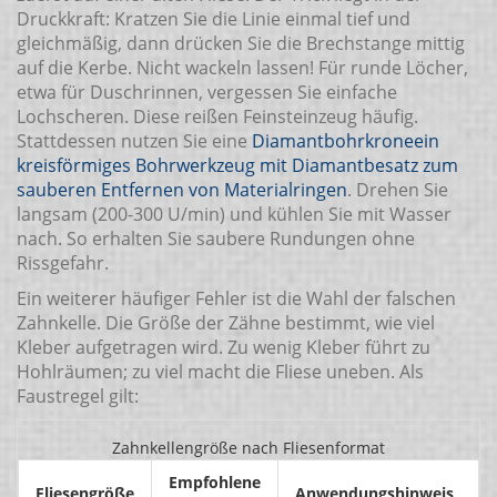
Druckkraft: Kratzen Sie die Linie einmal tief und
gleichmäßig, dann drücken Sie die Brechstange mittig
auf die Kerbe. Nicht wackeln lassen! Für runde Löcher,
etwa für Duschrinnen, vergessen Sie einfache
Lochscheren. Diese reißen Feinsteinzeug häufig.
Stattdessen nutzen Sie eine
Diamantbohrkrone
ein
kreisförmiges Bohrwerkzeug mit Diamantbesatz zum
sauberen Entfernen von Materialringen
. Drehen Sie
langsam (200-300 U/min) und kühlen Sie mit Wasser
nach. So erhalten Sie saubere Rundungen ohne
Rissgefahr.
Ein weiterer häufiger Fehler ist die Wahl der falschen
Zahnkelle. Die Größe der Zähne bestimmt, wie viel
Kleber aufgetragen wird. Zu wenig Kleber führt zu
Hohlräumen; zu viel macht die Fliese uneben. Als
Faustregel gilt:
Zahnkellengröße nach Fliesenformat
Empfohlene
Fliesengröße
Anwendungshinweis