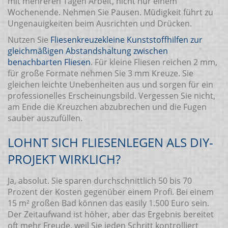
mit mehreren Tagen Arbeit, nicht nur einem
Wochenende. Nehmen Sie Pausen. Müdigkeit führt zu
Ungenauigkeiten beim Ausrichten und Drücken.
Nutzen Sie
Fliesenkreuze
kleine Kunststoffhilfen zur
gleichmäßigen Abstandshaltung zwischen
benachbarten Fliesen
. Für kleine Fliesen reichen 2 mm,
für große Formate nehmen Sie 3 mm Kreuze. Sie
gleichen leichte Unebenheiten aus und sorgen für ein
professionelles Erscheinungsbild. Vergessen Sie nicht,
am Ende die Kreuzchen abzubrechen und die Fugen
sauber auszufüllen.
LOHNT SICH FLIESENLEGEN ALS DIY-
PROJEKT WIRKLICH?
Ja, absolut. Sie sparen durchschnittlich 50 bis 70
Prozent der Kosten gegenüber einem Profi. Bei einem
15 m² großen Bad können das easily 1.500 Euro sein.
Der Zeitaufwand ist höher, aber das Ergebnis bereitet
oft mehr Freude, weil Sie jeden Schritt kontrolliert