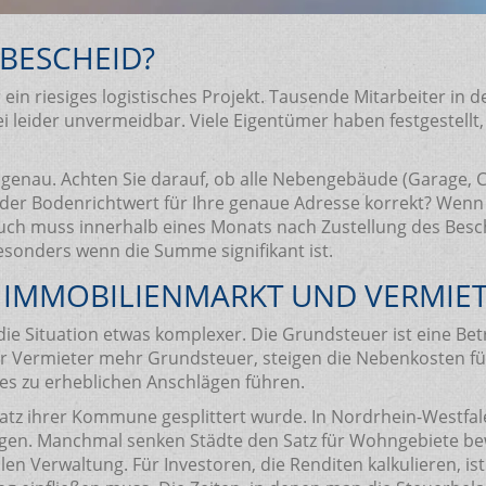
 BESCHEID?
ein riesiges logistisches Projekt. Tausende Mitarbeiter in
 leider unvermeidbar. Viele Eigentümer haben festgestellt
enau. Achten Sie darauf, ob alle Nebengebäude (Garage, Ca
der Bodenrichtwert für Ihre genaue Adresse korrekt? Wenn 
uch muss innerhalb eines Monats nach Zustellung des Besche
esonders wenn die Summe signifikant ist.
 IMMOBILIENMARKT UND VERMIE
ie Situation etwas komplexer. Die Grundsteuer ist eine Be
r Vermieter mehr Grundsteuer, steigen die Nebenkosten für
ies zu erheblichen Anschlägen führen.
esatz ihrer Kommune gesplittert wurde. In Nordrhein-West
gen. Manchmal senken Städte den Satz für Wohngebiete bew
alen Verwaltung. Für Investoren, die Renditen kalkulieren, i