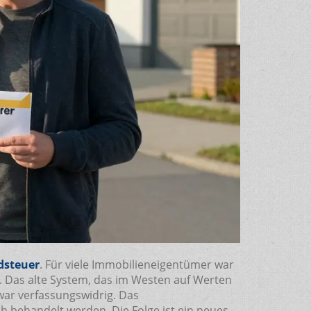
dsteuer
. Für viele Immobilieneigentümer war
. Das alte System, das im Westen auf Werten
war verfassungswidrig. Das
h behandelt werden. Die Folge ist ein neues