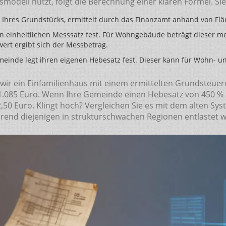
modell nutzt, folgt die Berechnung einer klaren Formel. S
rt Ihres Grundstücks, ermittelt durch das Finanzamt anhand von 
n einheitlichen Messsatz fest. Für Wohngebäude beträgt dieser me
wert ergibt sich der Messbetrag.
meinde legt ihren eigenen Hebesatz fest. Dieser kann für Wohn- 
 wir ein Einfamilienhaus mit einem ermittelten Grundsteue
.085 Euro. Wenn Ihre Gemeinde einen Hebesatz von 450 % hat
,50 Euro. Klingt hoch? Vergleichen Sie es mit dem alten Sy
rend diejenigen in strukturschwachen Regionen entlastet 