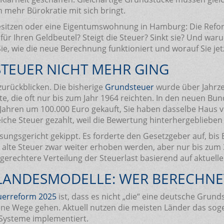
h mehr Bürokratie mit sich bringt.
besitzen oder eine Eigentumswohnung in Hamburg: Die Refo
für Ihren Geldbeutel? Steigt die Steuer? Sinkt sie? Und w
ie, wie die neue Berechnung funktioniert und worauf Sie je
TEUER NICHT MEHR GING
urückblicken. Die bisherige
Grundsteuer
wurde über Jahrz
e, die oft nur bis zum Jahr 1964 reichten. In den neuen Bu
0 Jahren um 100.000 Euro gekauft, Sie haben dasselbe Haus 
iche Steuer gezahlt, weil die Bewertung hinterhergeblieben 
ungsgericht gekippt. Es forderte den Gesetzgeber auf, bis
die alte Steuer zwar weiter erhoben werden, aber nur bis zu
 gerechtere Verteilung der Steuerlast basierend auf aktuelle
LANDESMODELLE: WER BERECHNE
uerreform 2025
ist, dass es nicht „die“ eine deutsche Grun
gene Wege gehen. Aktuell nutzen die meisten Länder das so
Systeme implementiert.