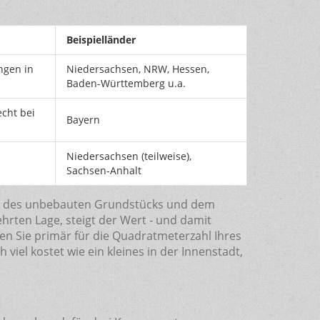
Beispielländer
ngen in
Niedersachsen, NRW, Hessen,
Baden-Württemberg u.a.
cht bei
Bayern
Niedersachsen (teilweise),
Sachsen-Anhalt
rt des unbebauten Grundstücks und dem
hrten Lage, steigt der Wert - und damit
hlen Sie primär für die Quadratmeterzahl Ihres
iel kostet wie ein kleines in der Innenstadt,