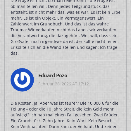
Die Frage ist nicht, ob man teilen kann - die Frage ist,
ob man teilen will. Denn jedes Teilgrundstück, das
entsteht, ist nicht mehr das, was es war. Es ist kein Erbe
mehr. Es ist ein Objekt. Ein Vermögenswert. Ein
Zahlenwert im Grundbuch. Und das ist das wahre
Trauma: Wir verkaufen nicht das Land - wir verkaufen
die Verantwortung, die dazugehört. Wer will, dass sein
Großvater noch irgendwie da ist, der sollte nicht teilen.
Er sollte sich an die Wand stellen und sagen: Ich trage
das.
Eduard Pozo
Februar 26, 2026 AT 17:12
Die Kosten. Ja. Aber was ist teurer? Die 10.000 € für die
Teilung - oder die 10 Jahre Streit, die kein Geld mehr
aufwiegt? Ich hab mal einen Fall gesehen. Zwei Brüder.
Ein Grundstück. Zehn Jahre. Kein Wort. Kein Besuch.
Kein Weihnachten. Dann kam der Verkauf. Und keiner