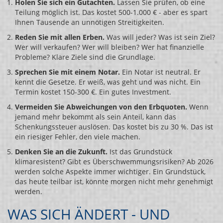
Holen Sie sich ein Gutachten.
Lassen Sie prüfen, ob eine
Teilung möglich ist. Das kostet 500-1.000 € - aber es spart
Ihnen Tausende an unnötigen Streitigkeiten.
Reden Sie mit allen Erben.
Was will jeder? Was ist sein Ziel?
Wer will verkaufen? Wer will bleiben? Wer hat finanzielle
Probleme? Klare Ziele sind die Grundlage.
Sprechen Sie mit einem Notar.
Ein Notar ist neutral. Er
kennt die Gesetze. Er weiß, was geht und was nicht. Ein
Termin kostet 150-300 €. Ein gutes Investment.
Vermeiden Sie Abweichungen von den Erbquoten.
Wenn
jemand mehr bekommt als sein Anteil, kann das
Schenkungssteuer auslösen. Das kostet bis zu 30 %. Das ist
ein riesiger Fehler, den viele machen.
Denken Sie an die Zukunft.
Ist das Grundstück
klimaresistent? Gibt es Überschwemmungsrisiken? Ab 2026
werden solche Aspekte immer wichtiger. Ein Grundstück,
das heute teilbar ist, könnte morgen nicht mehr genehmigt
werden.
WAS SICH ÄNDERT - UND