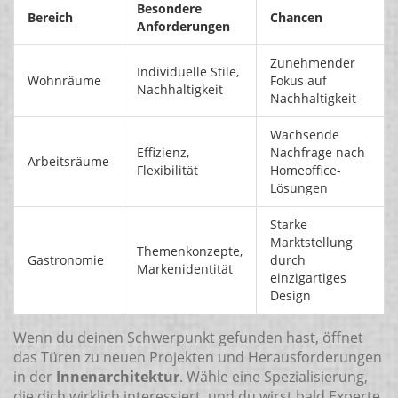
Besondere
Bereich
Chancen
Anforderungen
Zunehmender
Individuelle Stile,
Wohnräume
Fokus auf
Nachhaltigkeit
Nachhaltigkeit
Wachsende
Effizienz,
Nachfrage nach
Arbeitsräume
Flexibilität
Homeoffice-
Lösungen
Starke
Marktstellung
Themenkonzepte,
Gastronomie
durch
Markenidentität
einzigartiges
Design
Wenn du deinen Schwerpunkt gefunden hast, öffnet
das Türen zu neuen Projekten und Herausforderungen
in der
Innenarchitektur
. Wähle eine Spezialisierung,
die dich wirklich interessiert, und du wirst bald Experte