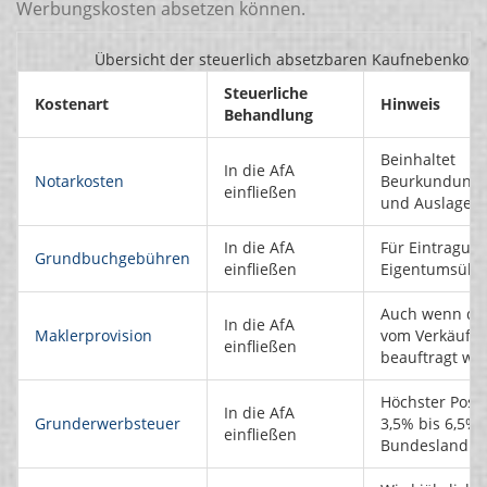
Werbungskosten absetzen können.
Übersicht der steuerlich absetzbaren Kaufnebenkost
Steuerliche
Kostenart
Hinweis
Behandlung
Beinhaltet
In die AfA
Notarkosten
Beurkundung
einfließen
und Auslagen
In die AfA
Für Eintragun
Grundbuchgebühren
einfließen
Eigentumsübe
Auch wenn de
In die AfA
Maklerprovision
vom Verkäufer
einfließen
beauftragt wu
Höchster Poste
In die AfA
Grunderwerbsteuer
3,5% bis 6,5% 
einfließen
Bundesland