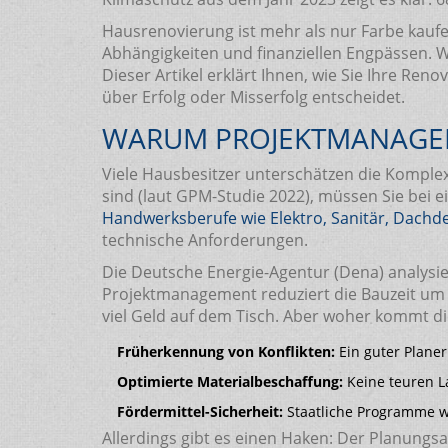
Hausrenovierung ist mehr als nur Farbe kaufe
Abhängigkeiten und finanziellen Engpässen. W
Dieser Artikel erklärt Ihnen, wie Sie Ihre Re
über Erfolg oder Misserfolg entscheidet.
WARUM PROJEKTMANAGEM
Viele Hausbesitzer unterschätzen die Komplexi
sind (laut GPM-Studie 2022), müssen Sie bei 
Handwerksberufe wie Elektro, Sanitär, Dach
technische Anforderungen.
Die Deutsche Energie-Agentur (Dena) analysie
Projektmanagement reduziert die Bauzeit um d
viel Geld auf dem Tisch. Aber woher kommt di
Früherkennung von Konflikten:
Ein guter Plane
Optimierte Materialbeschaffung:
Keine teuren L
Fördermittel-Sicherheit:
Staatliche Programme w
Allerdings gibt es einen Haken: Der Planungs