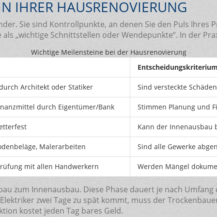
 IN IHRER HAUSRENOVIERUNG
der. Sie sind Kontrollpunkte, an denen Sie den Puls Ihres 
ls „wichtige Schnittstellen oder Wendepunkte“. In der Prax
Wichtige Meilensteine bei der Hausrenovierung
Entscheidungskriteriu
urch Architekt oder Statiker
Sind versteckte Schäden 
Finanzmittel durch Eigentümer/Bank
Stimmen Planung und Fi
etterfest
Kann der Innenausbau be
odenbeläge, Malerarbeiten
Sind alle Gewerke abge
üfung mit allen Handwerkern
Werden Mängel dokument
bau zum Innenausbau. Diese Phase dauert je nach Umfang dr
Elektriker zwei Tage zu spät kommt, muss der Trockenbaue
ktion kostet jeden Tag bares Geld.