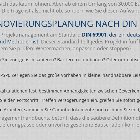
 sich das kaum lohnen. Aber ab einem Umfang von 30.000 Eu
Die Frage ist also nicht ob, sondern wie Sie diesen Aufwa
ENOVIERUNGSPLANUNG NACH DIN 
les Projektmanagement am Standard
DIN 69901
, der
ein deut
nd Methoden ist
. Dieser Standard teilt jedes Projekt in fü
 dem Sie prüfen: Weitermachen, anpassen oder stoppen?
en Sie energetisch sanieren? Barrierefrei umbauen? Oder nur optisc
 (PSP). Zerlegen Sie das große Vorhaben in kleine, handhabbare Le
uerkalkulationen fest, bestimmen Abhängigkeiten zwischen Gewerken
den Fortschritt. Treffen Verzögerungen ein, greifen Sie sofort 
le Arbeiten, sammeln Sie Garantiedokumente und rechnen Sie endg
nagementhandbuchs, betont, dass die saubere Definition d
ie Lieferengpässe oder unvorhergesehene Bauschäden können