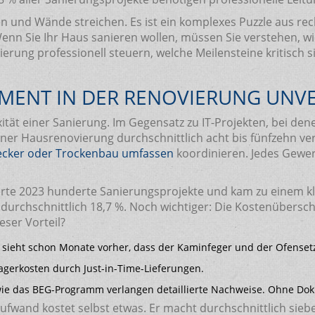
n und Wände streichen. Es ist ein komplexes Puzzle aus re
enn Sie Ihr Haus sanieren wollen, müssen Sie verstehen, w
novierung professionell steuern, welche Meilensteine kritis
ENT IN DER RENOVIERUNG UNVER
tät einer Sanierung. Im Gegensatz zu IT-Projekten, bei denen
einer Hausrenovierung durchschnittlich acht bis fünfzehn v
decker oder Trockenbau umfassen
koordinieren. Jedes Gewer
rte 2023 hunderte Sanierungsprojekte und kam zu einem kl
urchschnittlich 18,7 %. Noch wichtiger: Die Kostenübersch
eser Vorteil?
r sieht schon Monate vorher, dass der Kaminfeger und der Ofense
agerkosten durch Just-in-Time-Lieferungen.
ie das BEG-Programm verlangen detaillierte Nachweise. Ohne Do
aufwand kostet selbst etwas. Er macht durchschnittlich sie