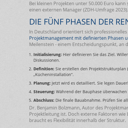
Bei kleinen Projekten unter 50.000 Euro kann
einen externen Manager (ZDH-Umfrage 2023). 
DIE FÜNF PHASEN DER R
In Deutschland orientiert sich professionel
Projektmanagement mit definierten Phasen u
Meilenstein - einem Entscheidungspunkt, an
Initialisierung:
Hier definieren Sie das Ziel. Will
Diskussionen.
Definition:
Sie erstellen den Projektstrukturplan
„Kücheninstallation“.
Planung:
Jetzt wird es detailliert. Sie legen Da
Steuerung:
Während der Bauphase überwachen Sie 
Abschluss:
Die finale Bauabnahme. Prüfen Sie al
Dr. Benjamin Bolzmann, Autor des Projektma
Projektleitung ist. Doch externe Faktoren w
braucht es Flexibilität innerhalb der Struktur.