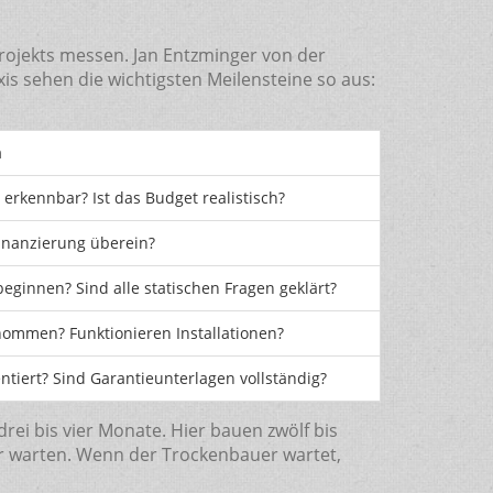
Projekts messen. Jan Entzminger von der
is sehen die wichtigsten Meilensteine so aus:
m
erkennbar? Ist das Budget realistisch?
nanzierung überein?
ginnen? Sind alle statischen Fragen geklärt?
nommen? Funktionieren Installationen?
iert? Sind Garantieunterlagen vollständig?
ei bis vier Monate. Hier bauen zwölf bis
r warten. Wenn der Trockenbauer wartet,