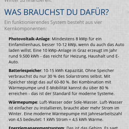
Winter zu finanzieren.
WAS BRAUCHST DU DAFÜR?
Ein funktionierendes System besteht aus vier
Kernkomponenten:
Photovoltaik-Anlage
: Mindestens 8 kWp für ein
Einfamilienhaus, besser 10-12 kWp, wenn du auch das Auto
laden willst. Eine 10 kWp-Anlage in Graz erzeugt im Jahr
rund 9.500 kWh - das reicht für Heizung, Haushalt und E-
Auto.
Batteriespeicher
: 10-15 kWh Kapazität. Ohne Speicher
verbrauchst du nur 30 % des Solarstroms selbst. Mit
Speicher steigt das auf 60-80 %. Bei Kombination mit
Wärmepumpe und E-Mobilität kannst du über 80 %
erreichen - das ist der Standard für moderne Systeme.
Wärmepumpe
: Luft-Wasser oder Sole-Wasser. Luft-Wasser
ist einfacher zu installieren, braucht aber mehr Strom im
Winter. Eine moderne Wärmepumpe mit Jahresarbeitszahl
von 4,5 bedeutet: 1 kWh Strom = 4,5 kWh Wärme.
Energiemanagementsystem
: Das ist das Gehirn. Es sagt