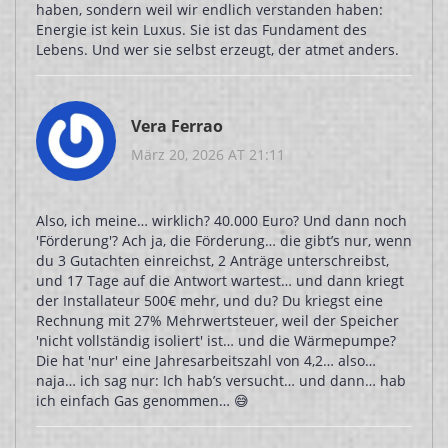
haben, sondern weil wir endlich verstanden haben:
Energie ist kein Luxus. Sie ist das Fundament des
Lebens. Und wer sie selbst erzeugt, der atmet anders.
Vera Ferrao
März 20, 2026 AT 21:11
Also, ich meine… wirklich? 40.000 Euro? Und dann noch
'Förderung'? Ach ja, die Förderung… die gibt’s nur, wenn
du 3 Gutachten einreichst, 2 Anträge unterschreibst,
und 17 Tage auf die Antwort wartest… und dann kriegt
der Installateur 500€ mehr, und du? Du kriegst eine
Rechnung mit 27% Mehrwertsteuer, weil der Speicher
'nicht vollständig isoliert' ist… und die Wärmepumpe?
Die hat 'nur' eine Jahresarbeitszahl von 4,2… also…
naja… ich sag nur: Ich hab’s versucht… und dann… hab
ich einfach Gas genommen… 😅