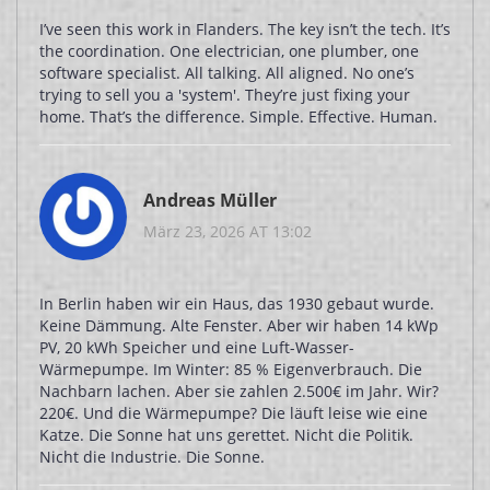
I’ve seen this work in Flanders. The key isn’t the tech. It’s
the coordination. One electrician, one plumber, one
software specialist. All talking. All aligned. No one’s
trying to sell you a 'system'. They’re just fixing your
home. That’s the difference. Simple. Effective. Human.
Andreas Müller
März 23, 2026 AT 13:02
In Berlin haben wir ein Haus, das 1930 gebaut wurde.
Keine Dämmung. Alte Fenster. Aber wir haben 14 kWp
PV, 20 kWh Speicher und eine Luft-Wasser-
Wärmepumpe. Im Winter: 85 % Eigenverbrauch. Die
Nachbarn lachen. Aber sie zahlen 2.500€ im Jahr. Wir?
220€. Und die Wärmepumpe? Die läuft leise wie eine
Katze. Die Sonne hat uns gerettet. Nicht die Politik.
Nicht die Industrie. Die Sonne.