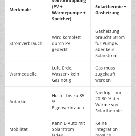
Sektorkopplung
(PV +
Solarthermie +
Merkmale
Wärmepumpe +
Gasheizung
Speicher)
Gasheizung
Wird komplett
braucht Strom
Stromverbrauch
durch PV
für Pumpe,
gedeckt
aber kein
Solarstrom
Luft, Erde,
Gas muss
Wärmequelle
Wasser - kein
zugekauft
Gas nötig
werden
Niedrig - nur
Hoch - bis zu 85
20-30 % der
Autarkie
%
Wärme von
Eigenverbrauch
Solarthermie
Kann E-Auto mit
Keine
Mobilität
Solarstrom
Integration
laden
möglich