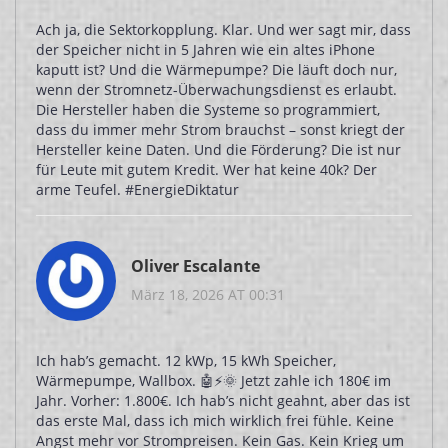
Ach ja, die Sektorkopplung. Klar. Und wer sagt mir, dass
der Speicher nicht in 5 Jahren wie ein altes iPhone
kaputt ist? Und die Wärmepumpe? Die läuft doch nur,
wenn der Stromnetz-Überwachungsdienst es erlaubt.
Die Hersteller haben die Systeme so programmiert,
dass du immer mehr Strom brauchst – sonst kriegt der
Hersteller keine Daten. Und die Förderung? Die ist nur
für Leute mit gutem Kredit. Wer hat keine 40k? Der
arme Teufel. #EnergieDiktatur
Oliver Escalante
März 18, 2026 AT 00:31
Ich hab’s gemacht. 12 kWp, 15 kWh Speicher,
Wärmepumpe, Wallbox. 🤖⚡🌞 Jetzt zahle ich 180€ im
Jahr. Vorher: 1.800€. Ich hab’s nicht geahnt, aber das ist
das erste Mal, dass ich mich wirklich frei fühle. Keine
Angst mehr vor Strompreisen. Kein Gas. Kein Krieg um