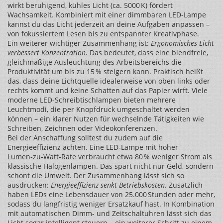
wirkt beruhigend, kühles Licht (ca. 5000 K) fördert
Wachsamkeit. Kombiniert mit einer dimmbaren LED‑Lampe
kannst du das Licht jederzeit an deine Aufgaben anpassen –
von fokussiertem Lesen bis zu entspannter Kreativphase.
Ein weiterer wichtiger Zusammenhang ist:
Ergonomisches Licht
verbessert Konzentration
. Das bedeutet, dass eine blendfreie,
gleichmäßige Ausleuchtung des Arbeitsbereichs die
Produktivität um bis zu 15 % steigern kann. Praktisch heißt
das, dass deine Lichtquelle idealerweise von oben links oder
rechts kommt und keine Schatten auf das Papier wirft. Viele
moderne LED‑Schreibtischlampen bieten mehrere
Leuchtmodi, die per Knopfdruck umgeschaltet werden
können – ein klarer Nutzen für wechselnde Tätigkeiten wie
Schreiben, Zeichnen oder Videokonferenzen.
Bei der Anschaffung solltest du zudem auf die
Energieeffizienz achten. Eine LED‑Lampe mit hoher
Lumen‑zu‑Watt‑Rate verbraucht etwa 80 % weniger Strom als
klassische Halogenlampen. Das spart nicht nur Geld, sondern
schont die Umwelt. Der Zusammenhang lässt sich so
ausdrücken:
Energieeffizienz senkt Betriebskosten
. Zusätzlich
haben LEDs eine Lebensdauer von 25.000 Stunden oder mehr,
sodass du langfristig weniger Ersatzkauf hast. In Kombination
mit automatischen Dimm‑ und Zeitschaltuhren lässt sich das
Licht sogar intelligent steuern – ein weiterer Schritt zu einem