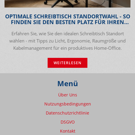
OPTIMALE SCHREIBTISCH STANDORTWAHL - SO
FINDEN SIE DEN BESTEN PLATZ FÜR IHREN
ARBEITSPLATZ
Erfahren Sie, wie Sie den idealen Schreibtisch Standort
wählen - mit Tipps zu Licht, Ergonomie, Raumgröße und
Kabelmanagement für ein produktives Home‑Office.
WEITERLESEN
Menü
Über Uns
Nutzungsbedingungen
Datenschutzrichtlinie
DSGVO
Kontakt