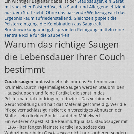
Ein wichtiger Begleiter dabei ist der
Staubsauger
,
ein Gerät
mit spezieller Polsterdüse, das Staub und Allergene effizient
aus dem Stoff zieht
. Ohne das passende Werkzeug wird das
Ergebnis kaum zufriedenstellend. Gleichzeitig spielt die
Polsterreinigung
,
die Kombination aus Saugkraft,
Bürstenwirkung und ggf. speziellen Reinigungsmitteln
eine
zentrale Rolle für die Sauberkeit.
Warum das richtige Saugen
die Lebensdauer Ihrer Couch
bestimmt
Couch saugen
umfasst mehr als nur das Entfernen von
Krümeln. Durch regelmäßiges Saugen werden Staubmilben,
Hautschuppen und feine Partikel, die sonst in das
Polstermaterial eindringen, reduziert. Das verhindert
Geruchsbildung und hält das Material geschmeidig. Wer die
Pflege vernachlässigt, riskiert ein vorzeitiges Abnutzen der
Stoffe – ein direkter Einfluss auf den Möbelwert.
Ein weiterer Aspekt ist die Raumluftqualität. Staubsauger mit
HEPA‑Filter fangen kleinste Partikel ab, sodass das
Wohnzimmer beim
Couch saugen
nicht nur sauberer, sondern