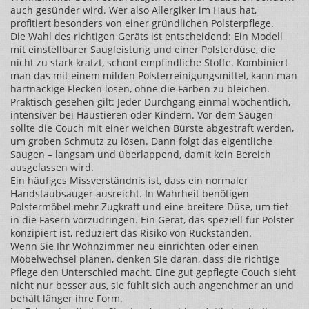
auch gesünder wird. Wer also Allergiker im Haus hat,
profitiert besonders von einer gründlichen Polsterpflege.
Die Wahl des richtigen Geräts ist entscheidend: Ein Modell
mit einstellbarer Saugleistung und einer Polsterdüse, die
nicht zu stark kratzt, schont empfindliche Stoffe. Kombiniert
man das mit einem milden Polsterreinigungsmittel, kann man
hartnäckige Flecken lösen, ohne die Farben zu bleichen.
Praktisch gesehen gilt: Jeder Durchgang einmal wöchentlich,
intensiver bei Haustieren oder Kindern. Vor dem Saugen
sollte die Couch mit einer weichen Bürste abgestraft werden,
um groben Schmutz zu lösen. Dann folgt das eigentliche
Saugen – langsam und überlappend, damit kein Bereich
ausgelassen wird.
Ein häufiges Missverständnis ist, dass ein normaler
Handstaubsauger ausreicht. In Wahrheit benötigen
Polstermöbel mehr Zugkraft und eine breitere Düse, um tief
in die Fasern vorzudringen. Ein Gerät, das speziell für Polster
konzipiert ist, reduziert das Risiko von Rückständen.
Wenn Sie Ihr Wohnzimmer neu einrichten oder einen
Möbelwechsel planen, denken Sie daran, dass die richtige
Pflege den Unterschied macht. Eine gut gepflegte Couch sieht
nicht nur besser aus, sie fühlt sich auch angenehmer an und
behält länger ihre Form.