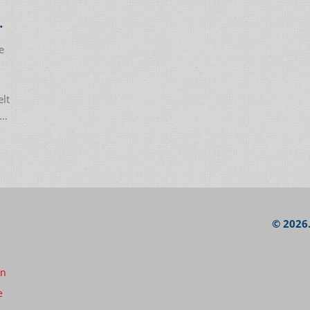
R
e
lt
.
en
© 2026.
en
e