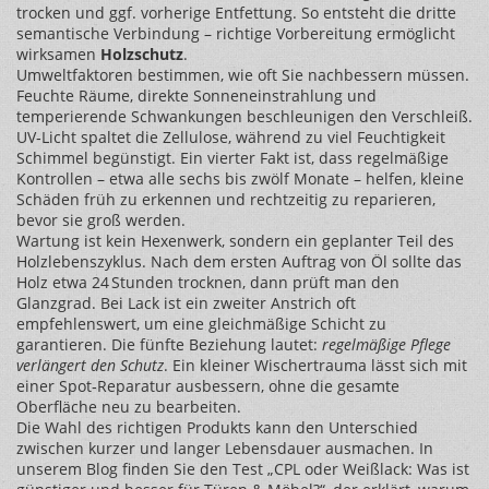
trocken und ggf. vorherige Entfettung. So entsteht die dritte
semantische Verbindung – richtige Vorbereitung ermöglicht
wirksamen
Holzschutz
.
Umweltfaktoren bestimmen, wie oft Sie nachbessern müssen.
Feuchte Räume, direkte Sonneneinstrahlung und
temperierende Schwankungen beschleunigen den Verschleiß.
UV‑Licht spaltet die Zellulose, während zu viel Feuchtigkeit
Schimmel begünstigt. Ein vierter Fakt ist, dass regelmäßige
Kontrollen – etwa alle sechs bis zwölf Monate – helfen, kleine
Schäden früh zu erkennen und rechtzeitig zu reparieren,
bevor sie groß werden.
Wartung ist kein Hexenwerk, sondern ein geplanter Teil des
Holzlebenszyklus. Nach dem ersten Auftrag von Öl sollte das
Holz etwa 24 Stunden trocknen, dann prüft man den
Glanzgrad. Bei Lack ist ein zweiter Anstrich oft
empfehlenswert, um eine gleichmäßige Schicht zu
garantieren. Die fünfte Beziehung lautet:
regelmäßige Pflege
verlängert den Schutz
. Ein kleiner Wischertrauma lässt sich mit
einer Spot‑Reparatur ausbessern, ohne die gesamte
Oberfläche neu zu bearbeiten.
Die Wahl des richtigen Produkts kann den Unterschied
zwischen kurzer und langer Lebensdauer ausmachen. In
unserem Blog finden Sie den Test „CPL oder Weißlack: Was ist