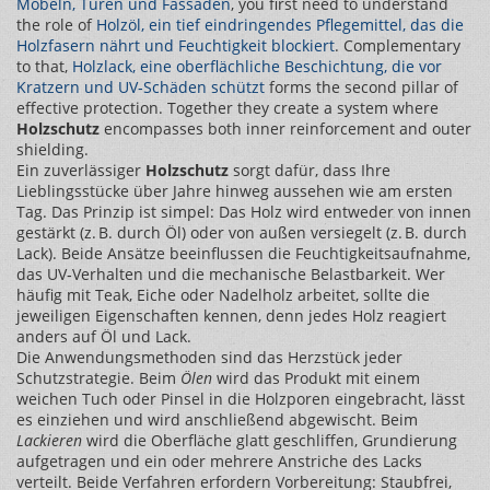
Möbeln, Türen und Fassaden
, you first need to understand
the role of
Holzöl
,
ein tief eindringendes Pflegemittel, das die
Holzfasern nährt und Feuchtigkeit blockiert
. Complementary
to that,
Holzlack
,
eine oberflächliche Beschichtung, die vor
Kratzern und UV‑Schäden schützt
forms the second pillar of
effective protection. Together they create a system where
Holzschutz
encompasses both inner reinforcement and outer
shielding.
Ein zuverlässiger
Holzschutz
sorgt dafür, dass Ihre
Lieblingsstücke über Jahre hinweg aussehen wie am ersten
Tag. Das Prinzip ist simpel: Das Holz wird entweder von innen
gestärkt (z. B. durch Öl) oder von außen versiegelt (z. B. durch
Lack). Beide Ansätze beeinflussen die Feuchtigkeitsaufnahme,
das UV‑Verhalten und die mechanische Belastbarkeit. Wer
häufig mit Teak, Eiche oder Nadelholz arbeitet, sollte die
jeweiligen Eigenschaften kennen, denn jedes Holz reagiert
anders auf Öl und Lack.
Die Anwendungsmethoden sind das Herzstück jeder
Schutzstrategie. Beim
Ölen
wird das Produkt mit einem
weichen Tuch oder Pinsel in die Holzporen eingebracht, lässt
es einziehen und wird anschließend abgewischt. Beim
Lackieren
wird die Oberfläche glatt geschliffen, Grundierung
aufgetragen und ein oder mehrere Anstriche des Lacks
verteilt. Beide Verfahren erfordern Vorbereitung: Staubfrei,