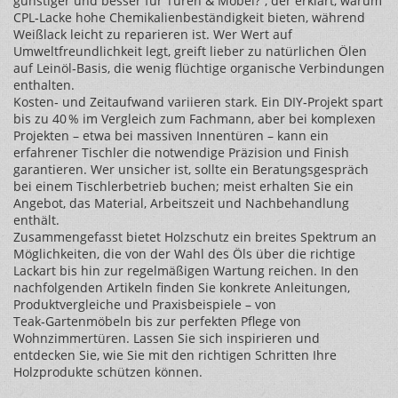
günstiger und besser für Türen & Möbel?“, der erklärt, warum
CPL‑Lacke hohe Chemikalienbeständigkeit bieten, während
Weißlack leicht zu reparieren ist. Wer Wert auf
Umweltfreundlichkeit legt, greift lieber zu natürlichen Ölen
auf Leinöl‑Basis, die wenig flüchtige organische Verbindungen
enthalten.
Kosten‑ und Zeitaufwand variieren stark. Ein DIY‑Projekt spart
bis zu 40 % im Vergleich zum Fachmann, aber bei komplexen
Projekten – etwa bei massiven Innentüren – kann ein
erfahrener Tischler die notwendige Präzision und Finish
garantieren. Wer unsicher ist, sollte ein Beratungsgespräch
bei einem Tischlerbetrieb buchen; meist erhalten Sie ein
Angebot, das Material, Arbeitszeit und Nachbehandlung
enthält.
Zusammengefasst bietet Holzschutz ein breites Spektrum an
Möglichkeiten, die von der Wahl des Öls über die richtige
Lackart bis hin zur regelmäßigen Wartung reichen. In den
nachfolgenden Artikeln finden Sie konkrete Anleitungen,
Produktvergleiche und Praxisbeispiele – von
Teak‑Gartenmöbeln bis zur perfekten Pflege von
Wohnzimmertüren. Lassen Sie sich inspirieren und
entdecken Sie, wie Sie mit den richtigen Schritten Ihre
Holzprodukte schützen können.