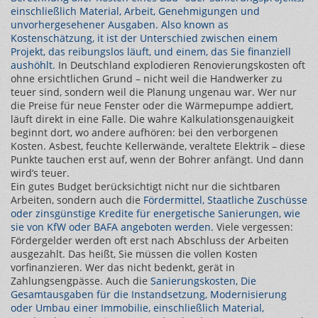
einschließlich Material, Arbeit, Genehmigungen und
unvorhergesehener Ausgaben
. Also known as
Kostenschätzung
, it ist der Unterschied zwischen einem
Projekt, das reibungslos läuft, und einem, das Sie finanziell
aushöhlt.
In Deutschland explodieren Renovierungskosten oft
ohne ersichtlichen Grund – nicht weil die Handwerker zu
teuer sind, sondern weil die Planung ungenau war. Wer nur
die Preise für neue Fenster oder die Wärmepumpe addiert,
läuft direkt in eine Falle. Die wahre Kalkulationsgenauigkeit
beginnt dort, wo andere aufhören: bei den verborgenen
Kosten. Asbest, feuchte Kellerwände, veraltete Elektrik – diese
Punkte tauchen erst auf, wenn der Bohrer anfängt. Und dann
wird’s teuer.
Ein gutes Budget berücksichtigt nicht nur die sichtbaren
Arbeiten, sondern auch die
Fördermittel
,
Staatliche Zuschüsse
oder zinsgünstige Kredite für energetische Sanierungen, wie
sie von KfW oder BAFA angeboten werden
.
Viele vergessen:
Fördergelder werden oft erst nach Abschluss der Arbeiten
ausgezahlt. Das heißt, Sie müssen die vollen Kosten
vorfinanzieren. Wer das nicht bedenkt, gerät in
Zahlungsengpässe. Auch die
Sanierungskosten
,
Die
Gesamtausgaben für die Instandsetzung, Modernisierung
oder Umbau einer Immobilie, einschließlich Material,