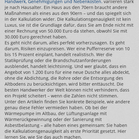
Handwerk, Genehmigungen und Nebenkosten
.
variieren stark
je nach Hausalter. Ein Haus aus den 70ern braucht andere
Maßnahmen als eines aus den 90ern – und das spiegelt sich
in der Kalkulation wider. Die Kalkulationsgenauigkeit ist kein
Luxus, sie ist die Grundlage dafür, dass Sie am Ende nicht mit
einer Rechnung von 50.000 Euro da stehen, obwohl Sie mit
30.000 Euro gerechnet haben.
Es geht nicht darum, alles perfekt vorherzusagen. Es geht
darum, Risiken einzupreisen. Wer eine Pufferreserve von 10
bis 15 Prozent einplant, handelt realistisch. Wer die
Statikprüfung oder die Brandschutzanforderungen
ausblendet, handelt leichtsinnig. Und wer glaubt, dass ein
Angebot von 1.200 Euro für eine neue Dusche alles abdeckt,
ohne die Abdichtung, die Rohre oder die Entsorgung des
Altbodens zu berücksichtigen, wird bitter enttäuscht. Die
besten Handwerker der Welt können nicht verhindern, dass
ein Projekt scheitert – wenn die Zahlen nicht stimmen.
Unter den Artikeln finden Sie konkrete Beispiele, wie andere
genau diese Fehler vermieden haben. Ob bei der
Wärmepumpe im Altbau, der Lüftungsanlage mit
Wärmerückgewinnung oder der Sanierung mit
Asbestbelastung – alle haben eines gemeinsam: Sie haben
die Kalkulationsgenauigkeit als erste Priorität gesetzt. Hier
lernen Sie, wie Sie das auch machen.