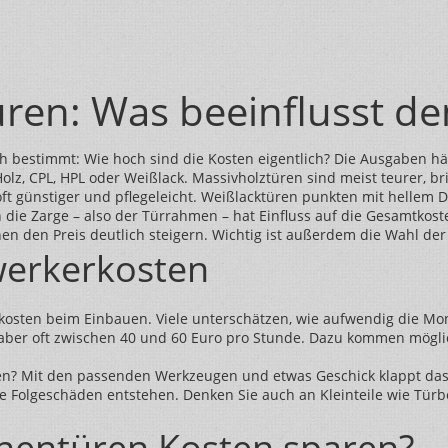
ren: Was beeinflusst de
ch bestimmt: Wie hoch sind die Kosten eigentlich? Die Ausgaben 
 Holz, CPL, HPL oder Weißlack. Massivholztüren sind meist teurer, 
ft günstiger und pflegeleicht. Weißlacktüren punkten mit hellem De
h die Zarge – also der Türrahmen – hat Einfluss auf die Gesamtkost
en den Preis deutlich steigern. Wichtig ist außerdem die Wahl der
erkerkosten
kosten beim Einbauen. Viele unterschätzen, wie aufwendig die Mon
gt aber oft zwischen 40 und 60 Euro pro Stunde. Dazu kommen mögl
nnen? Mit den passenden Werkzeugen und etwas Geschick klappt das
ne Folgeschäden entstehen. Denken Sie auch an Kleinteile wie Türb
nentüren Kosten sparen?