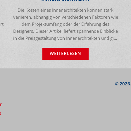
Die Kosten eines Innenarchitekten können stark
variieren, abhängig von verschiedenen Faktoren wie
rt
dem Projektumfang oder der Erfahrung des
Designers. Dieser Artikel liefert spannende Einblicke
in die Preisgestaltung von Innenarchitekten und gibt
praktische Tipps, wie man das Beste aus seinem
en
Budget herausholt. Erfahren Sie mehr über die
WEITERLESEN
ir
durchschnittlichen Kosten und wie sich diese
nd
zusammensetzen, um fundierte Entscheidungen für
Ihr nächstes Einrichtungsprojekt zu treffen.
Interessante Fakten helfen dabei, Kostenfallen zu
© 2026.
vermeiden und die richtigen Entscheidungen zu
treffen.
en
e