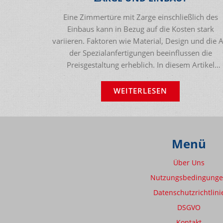
Eine Zimmertüre mit Zarge einschließlich des
Einbaus kann in Bezug auf die Kosten stark
variieren. Faktoren wie Material, Design und die A
der Spezialanfertigungen beeinflussen die
Preisgestaltung erheblich. In diesem Artikel
beleuchten wir die verschiedentlichen
Kostenfaktoren und geben praktische Tipps für d
WEITERLESEN
Kauf einer Türkombination. Außerdem werden w
auch auf die Möglichkeit von DIY-Installationen u
deren Vor- und Nachteile eingehen.
Menü
Über Uns
Nutzungsbedingung
Datenschutzrichtlini
DSGVO
Kontakt