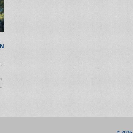
G
EN
st
n
 –
ie
© 2026.