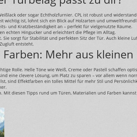
Weißlack oder sogar Echtholzfurnier. CPL ist robust und widerstan
 wichtig ist, lohnt sich ein Blick auf Holzarten und umweltfreundl
its- und Kratzbeständigkeit an – perfekt für vielgenutzte Räume.
en echten Hingucker und erleichtert die Pflege im Alltag.
t. Sie sorgt für Stabilität und perfekten Sitz der Tür. Auch klein
ugluft entsteht.
 Farben: Mehr aus kleine
htige Rolle. Helle Töne wie Weiß, Creme oder Pastell schaffen op
d eine clevere Lösung, um Platz zu sparen – vor allem wenn nor
t, sind Effektfarben ein tolles Mittel für mehr Stil und Persönlich
er.
n. Mit diesen Tipps rund um Türen, Materialien und Farben kannst