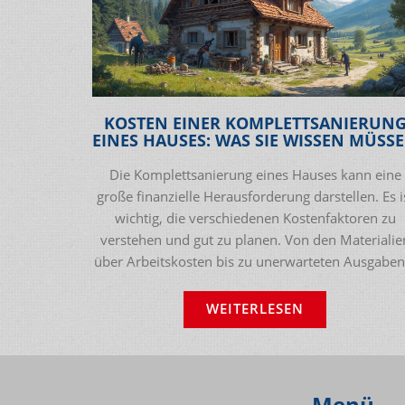
KOSTEN EINER KOMPLETTSANIERUN
EINES HAUSES: WAS SIE WISSEN MÜSS
Die Komplettsanierung eines Hauses kann eine
große finanzielle Herausforderung darstellen. Es i
wichtig, die verschiedenen Kostenfaktoren zu
verstehen und gut zu planen. Von den Materialie
über Arbeitskosten bis zu unerwarteten Ausgaben
dieser Artikel bietet eine umfassende Übersicht, w
Sie bei Ihrem Sanierungsprojekt sparen können,
WEITERLESEN
ohne an Qualität zu verlieren.
Menü