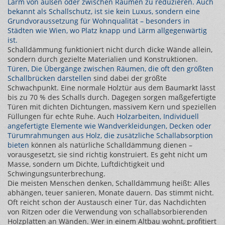
Lärm von außen oder zwischen Räumen zu reduzieren
. Auch
bekannt als
Schallschutz
, ist sie kein Luxus, sondern eine
Grundvoraussetzung für Wohnqualität – besonders in
Städten wie Wien, wo Platz knapp und Lärm allgegenwärtig
ist.
Schalldämmung funktioniert nicht durch dicke Wände allein,
sondern durch gezielte Materialien und Konstruktionen.
Türen
,
Die Übergänge zwischen Räumen, die oft den größten
Schallbrücken darstellen
sind dabei der größte
Schwachpunkt. Eine normale Holztür aus dem Baumarkt lässt
bis zu 70 % des Schalls durch. Dagegen sorgen maßgefertigte
Türen mit dichten Dichtungen, massivem Kern und speziellen
Füllungen für echte Ruhe. Auch
Holzarbeiten
,
Individuell
angefertigte Elemente wie Wandverkleidungen, Decken oder
Türumrahmungen aus Holz, die zusätzliche Schallabsorption
bieten
können als natürliche Schalldämmung dienen –
vorausgesetzt, sie sind richtig konstruiert. Es geht nicht um
Masse, sondern um Dichte, Luftdichtigkeit und
Schwingungsunterbrechung.
Die meisten Menschen denken, Schalldämmung heißt: Alles
abhängen, teuer sanieren, Monate dauern. Das stimmt nicht.
Oft reicht schon der Austausch einer Tür, das Nachdichten
von Ritzen oder die Verwendung von schallabsorbierenden
Holzplatten an Wänden. Wer in einem Altbau wohnt, profitiert