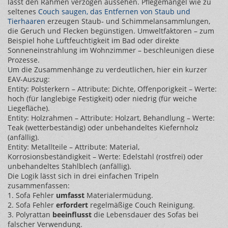
lässt den Rahmen verzogen aussehen. Pflegemängel wie zu
seltenes
Couch saugen
,
das Entfernen von Staub und
Tierhaaren
erzeugen Staub‑ und Schimmelansammlungen,
die Geruch und Flecken begünstigen. Umweltfaktoren – zum
Beispiel hohe Luftfeuchtigkeit im Bad oder direkte
Sonneneinstrahlung im Wohnzimmer – beschleunigen diese
Prozesse.
Um die Zusammenhänge zu verdeutlichen, hier ein kurzer
EAV‑Auszug:
Entity: Polsterkern – Attribute: Dichte, Offenporigkeit – Werte:
hoch (für langlebige Festigkeit) oder niedrig (für weiche
Liegefläche).
Entity: Holzrahmen – Attribute: Holzart, Behandlung – Werte:
Teak (wetterbeständig) oder unbehandeltes Kiefernholz
(anfällig).
Entity: Metallteile – Attribute: Material,
Korrosionsbeständigkeit – Werte: Edelstahl (rostfrei) oder
unbehandeltes Stahlblech (anfällig).
Die Logik lässt sich in drei einfachen Tripeln
zusammenfassen:
1. Sofa Fehler
umfasst
Materialermüdung.
2. Sofa Fehler
erfordert
regelmäßige Couch Reinigung.
3. Polyrattan
beeinflusst
die Lebensdauer des Sofas bei
falscher Verwendung.