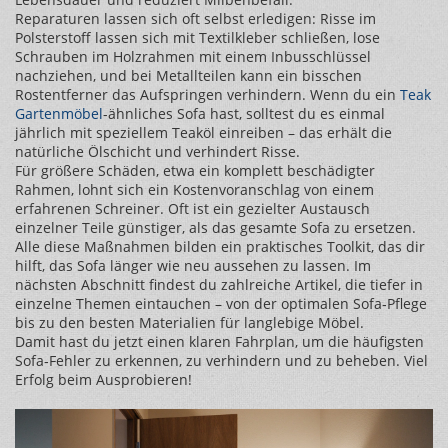
Reparaturen lassen sich oft selbst erledigen: Risse im
Polsterstoff lassen sich mit Textilkleber schließen, lose
Schrauben im Holzrahmen mit einem Inbusschlüssel
nachziehen, und bei Metallteilen kann ein bisschen
Rostentferner das Aufspringen verhindern. Wenn du ein
Teak
Gartenmöbel
-ähnliches Sofa hast, solltest du es einmal
jährlich mit speziellem Teaköl einreiben – das erhält die
natürliche Ölschicht und verhindert Risse.
Für größere Schäden, etwa ein komplett beschädigter
Rahmen, lohnt sich ein Kostenvoranschlag von einem
erfahrenen Schreiner. Oft ist ein gezielter Austausch
einzelner Teile günstiger, als das gesamte Sofa zu ersetzen.
Alle diese Maßnahmen bilden ein praktisches Toolkit, das dir
hilft, das Sofa länger wie neu aussehen zu lassen. Im
nächsten Abschnitt findest du zahlreiche Artikel, die tiefer in
einzelne Themen eintauchen – von der optimalen Sofa‑Pflege
bis zu den besten Materialien für langlebige Möbel.
Damit hast du jetzt einen klaren Fahrplan, um die häufigsten
Sofa‑Fehler zu erkennen, zu verhindern und zu beheben. Viel
Erfolg beim Ausprobieren!