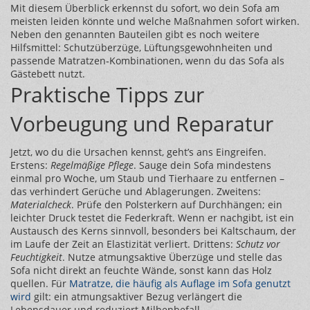
Mit diesem Überblick erkennst du sofort, wo dein Sofa am
meisten leiden könnte und welche Maßnahmen sofort wirken.
Neben den genannten Bauteilen gibt es noch weitere
Hilfsmittel: Schutzüberzüge, Lüftungsgewohnheiten und
passende Matratzen‑Kombinationen, wenn du das Sofa als
Gästebett nutzt.
Praktische Tipps zur
Vorbeugung und Reparatur
Jetzt, wo du die Ursachen kennst, geht’s ans Eingreifen.
Erstens:
Regelmäßige Pflege
. Sauge dein Sofa mindestens
einmal pro Woche, um Staub und Tierhaare zu entfernen –
das verhindert Gerüche und Ablagerungen. Zweitens:
Materialcheck
. Prüfe den Polsterkern auf Durchhängen; ein
leichter Druck testet die Federkraft. Wenn er nachgibt, ist ein
Austausch des Kerns sinnvoll, besonders bei Kaltschaum, der
im Laufe der Zeit an Elastizität verliert. Drittens:
Schutz vor
Feuchtigkeit
. Nutze atmungsaktive Überzüge und stelle das
Sofa nicht direkt an feuchte Wände, sonst kann das Holz
quellen. Für
Matratze
,
die häufig als Auflage im Sofa genutzt
wird
gilt: ein atmungsaktiver Bezug verlängert die
Lebensdauer und reduziert Milbenbefall.