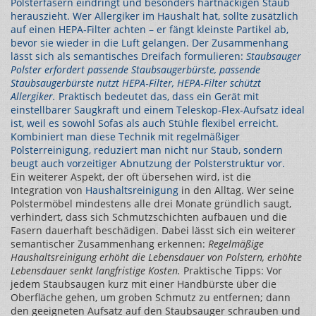
Polsterfasern eindringt und besonders hartnäckigen Staub
herauszieht. Wer
Allergiker
im Haushalt hat, sollte zusätzlich
auf einen HEPA‑Filter achten – er fängt kleinste Partikel ab,
bevor sie wieder in die Luft gelangen. Der Zusammenhang
lässt sich als semantisches Dreifach formulieren:
Staubsauger
Polster erfordert passende Staubsaugerbürste, passende
Staubsaugerbürste nutzt HEPA‑Filter, HEPA‑Filter schützt
Allergiker.
Praktisch bedeutet das, dass ein Gerät mit
einstellbarer Saugkraft und einem Teleskop‑Flex‑Aufsatz ideal
ist, weil es sowohl Sofas als auch Stühle flexibel erreicht.
Kombiniert man diese Technik mit regelmäßiger
Polsterreinigung
, reduziert man nicht nur Staub, sondern
beugt auch vorzeitiger Abnutzung der Polsterstruktur vor.
Ein weiterer Aspekt, der oft übersehen wird, ist die
Integration von
Haushaltsreinigung
in den Alltag. Wer seine
Polstermöbel mindestens alle drei Monate gründlich saugt,
verhindert, dass sich Schmutzschichten aufbauen und die
Fasern dauerhaft beschädigen. Dabei lässt sich ein weiterer
semantischer Zusammenhang erkennen:
Regelmäßige
Haushaltsreinigung erhöht die Lebensdauer von Polstern, erhöhte
Lebensdauer senkt langfristige Kosten.
Praktische Tipps: Vor
jedem Staubsaugen kurz mit einer Handbürste über die
Oberfläche gehen, um groben Schmutz zu entfernen; dann
den geeigneten Aufsatz auf den Staubsauger schrauben und