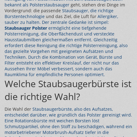
bekannt als
Polsterstaubsauger
geht, stehen drei Dinge im
Vordergrund: die passende
Staubsauger
, die richtige
Bürstentechnologie
und das Ziel, die Luft für
Allergiker
,
sauber zu halten. Der zentrale Gedanke ist simpel:
Staubsauger Polster
ermöglicht eine tiefgehende
Polsterreinigung, die Oberflächendust und versteckte
Hausstaubmilben gleichermaßen entfernt. Gleichzeitig
erfordert diese Reinigung die richtige
Polsterreinigung
, also
das gezielte Vorgehen mit geeigneten Aufsätzen und
Techniken. Durch die Kombination von Gerät, Bürste und
Filter entsteht ein effektiver Kreislauf, der nicht nur das
Aussehen Ihrer Möbel verbessert, sondern auch das
Raumklima für empfindliche Personen optimiert.
Welche Staubsaugerbürste ist
die richtige Wahl?
Die Wahl der
Staubsaugerbürste
, also des Aufsatzes,
entscheidet darüber, wie gründlich das Polster gereinigt wird.
Eine Rotationsbürste mit weichen Borsten löst
Schmutzpartikel, ohne den Stoff zu beschädigen, während ein
motorbetriebener Motorbrush‑Aufsatz tiefer in die