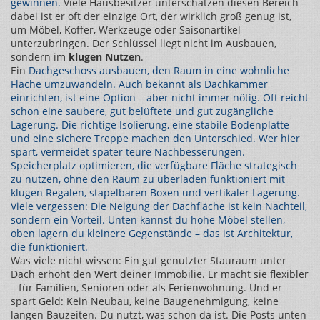
gewinnen.
Viele Hausbesitzer unterschätzen diesen Bereich –
dabei ist er oft der einzige Ort, der wirklich groß genug ist,
um Möbel, Koffer, Werkzeuge oder Saisonartikel
unterzubringen. Der Schlüssel liegt nicht im Ausbauen,
sondern im
klugen Nutzen
.
Ein
Dachgeschoss ausbauen
,
den Raum in eine wohnliche
Fläche umzuwandeln
. Auch bekannt als
Dachkammer
einrichten
, ist eine Option – aber nicht immer nötig. Oft reicht
schon eine saubere, gut belüftete und gut zugängliche
Lagerung. Die richtige Isolierung, eine stabile Bodenplatte
und eine sichere Treppe machen den Unterschied. Wer hier
spart, vermeidet später teure Nachbesserungen.
Speicherplatz optimieren
,
die verfügbare Fläche strategisch
zu nutzen, ohne den Raum zu überladen
funktioniert mit
klugen Regalen, stapelbaren Boxen und vertikaler Lagerung.
Viele vergessen: Die Neigung der Dachfläche ist kein Nachteil,
sondern ein Vorteil. Unten kannst du hohe Möbel stellen,
oben lagern du kleinere Gegenstände – das ist Architektur,
die funktioniert.
Was viele nicht wissen: Ein gut genutzter Stauraum unter
Dach erhöht den Wert deiner Immobilie. Er macht sie flexibler
– für Familien, Senioren oder als Ferienwohnung. Und er
spart Geld: Kein Neubau, keine Baugenehmigung, keine
langen Bauzeiten. Du nutzt, was schon da ist. Die Posts unten