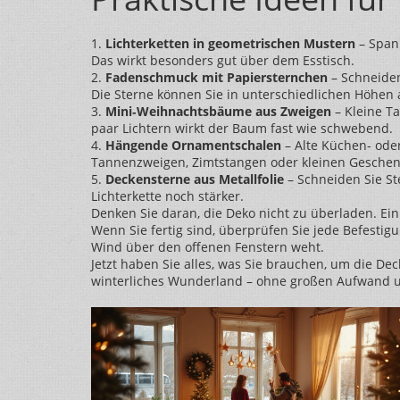
1.
Lichterketten in geometrischen Mustern
– Spann
Das wirkt besonders gut über dem Esstisch.
2.
Fadenschmuck mit Papiersternchen
– Schneiden
Die Sterne können Sie in unterschiedlichen Höhen 
3.
Mini‑Weihnachtsbäume aus Zweigen
– Kleine Ta
paar Lichtern wirkt der Baum fast wie schwebend.
4.
Hängende Ornamentschalen
– Alte Küchen- oder
Tannenzweigen, Zimtstangen oder kleinen Geschenk
5.
Deckensterne aus Metallfolie
– Schneiden Sie Ste
Lichterkette noch stärker.
Denken Sie daran, die Deko nicht zu überladen. Ei
Wenn Sie fertig sind, überprüfen Sie jede Befestigu
Wind über den offenen Fenstern weht.
Jetzt haben Sie alles, was Sie brauchen, um die De
winterliches Wunderland – ohne großen Aufwand u