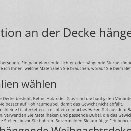
ion an der Decke hängen
 übersehen. Ein paar glänzende Lichter oder hängende Sterne könn
äre ich Ihnen, welche Materialien Sie brauchen, worauf Sie beim 
alien wählen
e Decke besteht. Beton, Holz oder Gips sind die häufigsten Variant
ie besser auf Hohlraumdübel, damit das Gewicht nicht abfällt.
oder kleine Lichterketten – reicht ein einfaches Haken‑Set aus de
 verwenden Sie Metallhaken und passende Dübel, die das Gewicht 
ie Stellen, bevor Sie bohren. So vermeiden Sie unnötige Fehlbohru
r hängende Weihnachtsdek