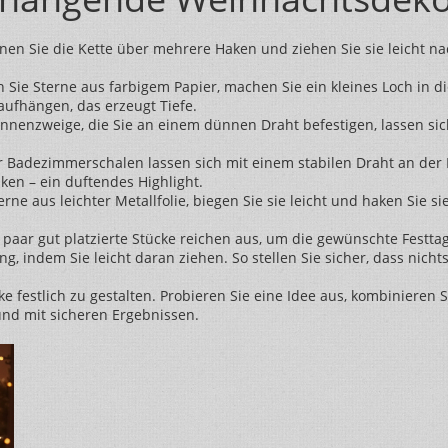
en Sie die Kette über mehrere Haken und ziehen Sie sie leicht na
 Sie Sterne aus farbigem Papier, machen Sie ein kleines Loch in d
aufhängen, das erzeugt Tiefe.
nnenzweige, die Sie an einem dünnen Draht befestigen, lassen sich
 Badezimmerschalen lassen sich mit einem stabilen Draht an der D
en – ein duftendes Highlight.
rne aus leichter Metallfolie, biegen Sie sie leicht und haken Sie sie
n paar gut platzierte Stücke reichen aus, um die gewünschte Fest
ng, indem Sie leicht daran ziehen. So stellen Sie sicher, dass nic
cke festlich zu gestalten. Probieren Sie eine Idee aus, kombinieren
nd mit sicheren Ergebnissen.