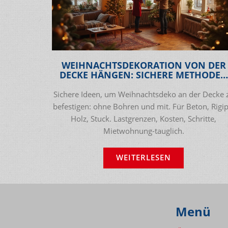
WEIHNACHTSDEKORATION VON DER
DECKE HÄNGEN: SICHERE METHODEN
OHNE BOHREN (PRAXISGUIDE 2025)
Sichere Ideen, um Weihnachtsdeko an der Decke 
befestigen: ohne Bohren und mit. Für Beton, Rigip
Holz, Stuck. Lastgrenzen, Kosten, Schritte,
Mietwohnung-tauglich.
WEITERLESEN
Menü