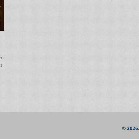
zu
s,
© 2026.