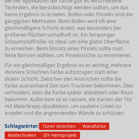
Bei der Applikation der Farbe gibt es verschiedene
Techniken, die berücksichtigt werden sollten, um das
beste Ergebnis zu erzielen. Rollen oder Pinseln sind die
gängigsten Methoden. Beim Rollen wird oft eine
gleichmäßigere Schicht erzielt, was besonders bei
größeren Flächen vorteilhaft ist. Ein feinporiger
Schaumstoffroller ist ideal, um eine glatte Oberfläche
zu erreichen. Beim Einsatz eines Pinsels sollte man
feine Borsten wählen, um Pinselstriche zu minimieren.
Für ein gleichmäßiges Ergebnis ist es wichtig, mehrere
dünnere Schichten Farbe aufzutragen statt einer
dicken Schicht. Zwischen den Anstrichen sollte die
Farbe ausreichend Zeit zum Trocknen bekommen. Dies
verhindert, dass die Farbe später abblättert oder Risse
bekommt. Außerdem ist es ratsam, die Kanten der Tür
mit Malerkrepp abzukleben, um saubere Linien zu
erzielen und die angrenzenden Wände zu schützen.
Schlagwörter:
Türen streichen
Wandfarbe
Maltechniken
DIY Heimprojekt