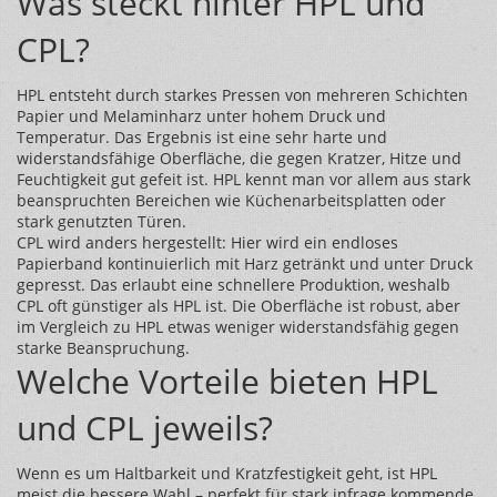
Was steckt hinter HPL und
CPL?
HPL entsteht durch starkes Pressen von mehreren Schichten
Papier und Melaminharz unter hohem Druck und
Temperatur. Das Ergebnis ist eine sehr harte und
widerstandsfähige Oberfläche, die gegen Kratzer, Hitze und
Feuchtigkeit gut gefeit ist. HPL kennt man vor allem aus stark
beanspruchten Bereichen wie Küchenarbeitsplatten oder
stark genutzten Türen.
CPL wird anders hergestellt: Hier wird ein endloses
Papierband kontinuierlich mit Harz getränkt und unter Druck
gepresst. Das erlaubt eine schnellere Produktion, weshalb
CPL oft günstiger als HPL ist. Die Oberfläche ist robust, aber
im Vergleich zu HPL etwas weniger widerstandsfähig gegen
starke Beanspruchung.
Welche Vorteile bieten HPL
und CPL jeweils?
Wenn es um Haltbarkeit und Kratzfestigkeit geht, ist HPL
meist die bessere Wahl – perfekt für stark infrage kommende