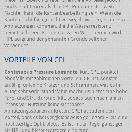
bieten HPL-beschichtete Türen viele Vorteile, jedoch
sind sie oft teurer als ihre CPL-Pendants. Ein weiterer
Nachteil kann die Kantenbearbeitung sein. Wenn die
Kanten nicht fachgerecht versiegelt werden, kann es zu
Abplatzungen kommen, die die Wasserresistenz
beeinträchtigen. Für den privaten Wohnbereich wird
HPL aufgrund der genannten Gründe seltener
verwendet.
VORTEILE VON CPL
Continuous Pressure Laminate
, kurz CPL, punktet
ebenfalls mit zahlreichen Vorteilen. CPL ist weniger
anfällig für kleine Kratzer und Schrammen, was es im
Alltag sehr widerstandsfähig macht. Es bietet eine hohe
Farb- und Strukturstabilität, sodass auch nach Jahren
intensiver Nutzung keine sichtbaren
Abnutzungsspuren auftreten. CPL hat zudem den
Vorteil, dass es bei vergleichsweise geringem Preis eine
hochwertige Optik bietet. Es ist in der Regel günstiger
als HPL und bietet trotzdem eine gute