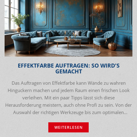
EFFEKTFARBE AUFTRAGEN: SO WIRD'S
GEMACHT
Das Auftragen von Effektfarbe kann Wände zu wahren
Hinguckern machen und jedem Raum einen frischen Look
verleihen. Mit ein paar Tipps lässt sich diese
Herausforderung meistern, auch ohne Profi zu sein. Von der
Auswahl der richtigen Werkzeuge bis zum optimalen
Farbauftrag gibt es einige Tricks, die man kennen sollte.
Lesen Sie weiter, um zu erfahren, wie Sie Ihre Räume mit
WEITERLESEN
Effektfarben in stilvolle Meisterwerke verwandeln können.