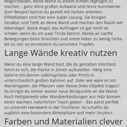
Möglichkeiten, deine Wand zu einem echten Highlight zu
machen – ganz ohne großen Aufwand und teure Kunstwerke.
Zum Beispiel kannst du gezielt mit Farben arbeiten:
Effektfarben sind hier eine super Lösung. Sie bringen
Struktur und Tiefe an deine Wand und machen den Raum viel
lebendiger. Keine Angst, das Auftragen ist gar nicht so
schwer, wenn du ein paar Tricks kennst. Denke an sanfte
Bewegungen beim Streichen und nimm lieber zu wenig Farbe
als zu viel, so vermeidest du unschöne Tropfen.
Lange Wände kreativ nutzen
Wenn du eine lange Wand hast, die du gestalten möchtest,
lohnt es sich, die Fläche in Zonen aufzuteilen. Häng eine
Galerie mit deinen Lieblingsfotos oder Prints in
unterschiedlich großen Rahmen auf. Oder wie wäre es mit
Wandregalen, die Pflanzen oder kleine Deko-Objekte tragen?
So bringst du immer wieder neue Blickpunkte an die Wand.
Auch Holzpaneele oder Wandverkleidungen aus Holz können
einen warmen, natürlichen Touch geben – das passt perfekt
zu unserem Handwerk in der Tischlerei. So schaffst du
zugleich eine besondere Atmosphäre und mehr Struktur.
Farben und Materialien clever