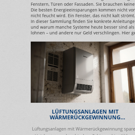
Fenstern, Türen oder Fassaden. Sie brauchen keine 
Die besten Energieeinsparungen kommen nicht von n
nicht feucht wird. Ein Fenster, das nicht kalt strö
In dieser Sammlung finden Sie konkrete Anleitungen
und warum manche Systeme heute besser sind als a
lohnen – und andere nur Geld verschlingen. Hier g
LÜFTUNGSANLAGEN MIT
WÄRMERÜCKGEWINNUNG
NACHRÜSTEN: SO SPAREN SIE
HEIZKOSTEN IM ALTBAU
Lüftungsanlagen mit Wärmerückgewinnung spar