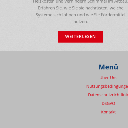
Heizkosten und verhindern Schimmel im Altbau
Erfahren Sie, wie Sie sie nachrüsten, welche
Systeme sich lohnen und wie Sie Fördermittel
nutzen.
WEITERLESEN
Menü
Über Uns
Nutzungsbedingung
Datenschutzrichtlini
DSGVO
Kontakt