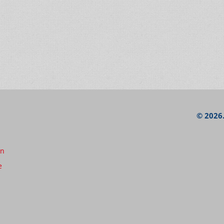
.
© 2026.
en
e