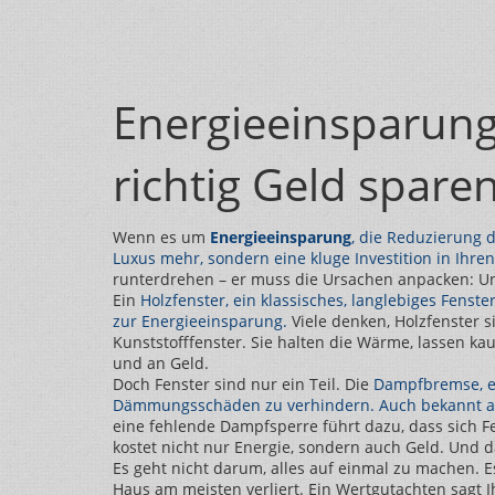
Energieeinsparung
richtig Geld spare
Wenn es um
Energieeinsparung
,
die Reduzierung 
Luxus mehr, sondern eine kluge Investition in Ihre
runterdrehen – er muss die Ursachen anpacken: U
Ein
Holzfenster
,
ein klassisches, langlebiges Fenste
zur Energieeinsparung.
Viele denken, Holzfenster s
Kunststofffenster. Sie halten die Wärme, lassen ka
und an Geld.
Doch Fenster sind nur ein Teil. Die
Dampfbremse
,
e
Dämmungsschäden zu verhindern
. Auch bekannt 
eine fehlende Dampfsperre führt dazu, dass sich F
kostet nicht nur Energie, sondern auch Geld. Und d
Es geht nicht darum, alles auf einmal zu machen. E
Haus am meisten verliert. Ein Wertgutachten sagt Ih