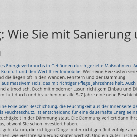
: Wie Sie mit Sanierung
n
des Energieverbrauchs in Gebäuden durch gezielte Maßnahmen
. 
n Komfort und den Wert Ihrer Immobilie.
Wer seine Heizkosten senke
nd die liegen oft in den Wänden, Fenstern und der Dämmung.
r aus massivem Holz, das mit richtiger Pflege Jahrzehnte hält
. Auch
ind altmodisch. Doch mit moderner Lasur, richtigem Einbau und Dic
um Luft durch und brauchen nur alle 5–7 Jahre eine neue Beschichtu
ine Folie oder Beschichtung, die Feuchtigkeit aus der Innenseite
als
Feuchteschutz
, ist entscheidend für eine dauerhafte Energieei
euchtigkeit in der Dämmung staut. Die Dämmung verliert dann ihre
as, obwohl Sie schon investiert haben.
s geht darum, die richtigen Dinge in der richtigen Reihenfolge an
nen, wie viel Ihre Sanierung später wert ist. Und ein guter Tischler