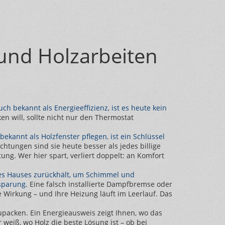
 und Holzarbeiten
Auch bekannt als
Energieeffizienz
, ist es heute kein
n will, sollte nicht nur den Thermostat
 bekannt als
Holzfenster pflegen
, ist ein Schlüssel
htungen sind sie heute besser als jedes billige
ng. Wer hier spart, verliert doppelt: an Komfort
 des Hauses zurückhält, um Schimmel und
nsparung.
Eine falsch installierte Dampfbremse oder
 Wirkung – und Ihre Heizung läuft im Leerlauf. Das
zupacken. Ein Energieausweis zeigt Ihnen, wo das
 weiß, wo Holz die beste Lösung ist – ob bei