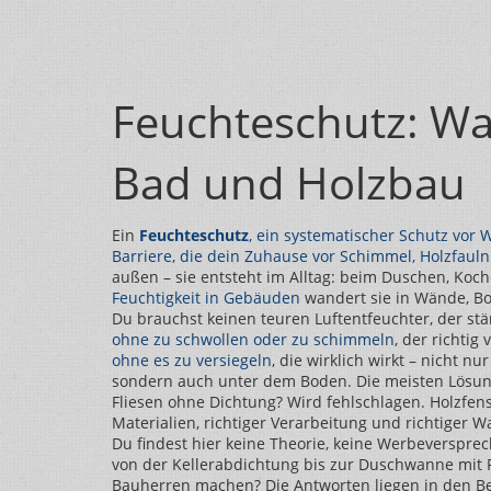
Feuchteschutz: Was 
Bad und Holzbau
Ein
Feuchteschutz
,
ein systematischer Schutz vor
Barriere, die dein Zuhause vor Schimmel, Holzfauln
außen – sie entsteht im Alltag: beim Duschen, Koc
Feuchtigkeit in Gebäuden
wandert sie in Wände, Bo
Du brauchst keinen teuren Luftentfeuchter, der stä
ohne zu schwollen oder zu schimmeln
, der richtig
ohne es zu versiegeln
, die wirklich wirkt – nicht 
sondern auch unter dem Boden. Die meisten Lösunge
Fliesen ohne Dichtung? Wird fehlschlagen. Holzfenst
Materialien, richtiger Verarbeitung und richtiger W
Du findest hier keine Theorie, keine Werbeverspre
von der Kellerabdichtung bis zur Duschwanne mit Ru
Bauherren machen? Die Antworten liegen in den Bei