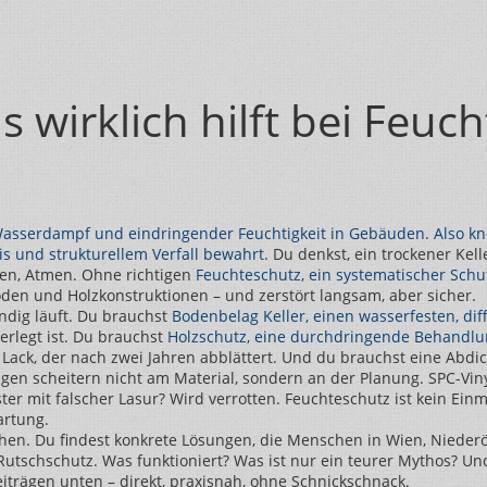
wirklich hilft bei Feuchti
 Wasserdampf und eindringender Feuchtigkeit in Gebäuden
. Also 
is und strukturellem Verfall bewahrt.
Du denkst, ein trockener Kell
hen, Atmen. Ohne richtigen
Feuchteschutz
,
ein systematischer Sch
den und Holzkonstruktionen – und zerstört langsam, aber sicher.
ndig läuft. Du brauchst
Bodenbelag Keller
,
einen wasserfesten, dif
 verlegt ist. Du brauchst
Holzschutz
,
eine durchdringende Behandlung,
nur Lack, der nach zwei Jahren abblättert. Und du brauchst eine Abd
n scheitern nicht am Material, sondern an der Planung. SPC-Vinyl 
er mit falscher Lasur? Wird verrotten. Feuchteschutz ist kein Einm
artung.
chen. Du findest konkrete Lösungen, die Menschen in Wien, Nieder
tschschutz. Was funktioniert? Was ist nur ein teurer Mythos? Und
trägen unten – direkt, praxisnah, ohne Schnickschnack.