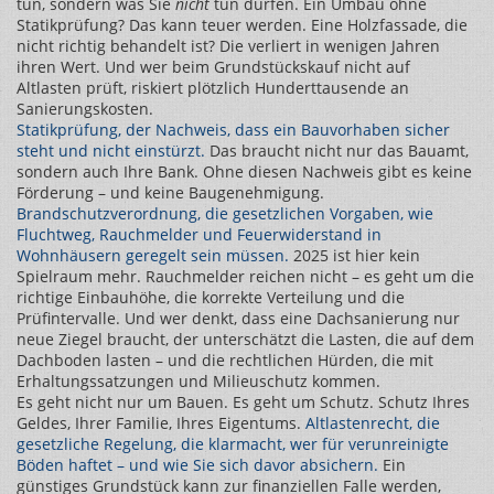
tun, sondern was Sie
nicht
tun dürfen. Ein Umbau ohne
Statikprüfung? Das kann teuer werden. Eine Holzfassade, die
nicht richtig behandelt ist? Die verliert in wenigen Jahren
ihren Wert. Und wer beim Grundstückskauf nicht auf
Altlasten prüft, riskiert plötzlich Hunderttausende an
Sanierungskosten.
Statikprüfung
,
der Nachweis, dass ein Bauvorhaben sicher
steht und nicht einstürzt
.
Das braucht nicht nur das Bauamt,
sondern auch Ihre Bank. Ohne diesen Nachweis gibt es keine
Förderung – und keine Baugenehmigung.
Brandschutzverordnung
,
die gesetzlichen Vorgaben, wie
Fluchtweg, Rauchmelder und Feuerwiderstand in
Wohnhäusern geregelt sein müssen
.
2025 ist hier kein
Spielraum mehr. Rauchmelder reichen nicht – es geht um die
richtige Einbauhöhe, die korrekte Verteilung und die
Prüfintervalle. Und wer denkt, dass eine Dachsanierung nur
neue Ziegel braucht, der unterschätzt die Lasten, die auf dem
Dachboden lasten – und die rechtlichen Hürden, die mit
Erhaltungssatzungen und Milieuschutz kommen.
Es geht nicht nur um Bauen. Es geht um Schutz. Schutz Ihres
Geldes, Ihrer Familie, Ihres Eigentums.
Altlastenrecht
,
die
gesetzliche Regelung, die klarmacht, wer für verunreinigte
Böden haftet – und wie Sie sich davor absichern
.
Ein
günstiges Grundstück kann zur finanziellen Falle werden,