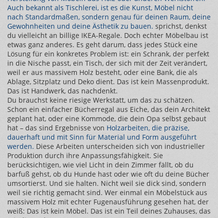
Auch bekannt als
Tischlerei
, ist es die Kunst, Möbel nicht
nach Standardmaßen, sondern genau für deinen Raum, deine
Gewohnheiten und deine Ästhetik zu bauen.
sprichst, denkst
du vielleicht an billige IKEA-Regale. Doch echter Möbelbau ist
etwas ganz anderes. Es geht darum, dass jedes Stück eine
Lösung für ein konkretes Problem ist: ein Schrank, der perfekt
in die Nische passt, ein Tisch, der sich mit der Zeit verändert,
weil er aus massivem Holz besteht, oder eine Bank, die als
Ablage, Sitzplatz und Deko dient. Das ist kein Massenprodukt.
Das ist Handwerk, das nachdenkt.
Du brauchst keine riesige Werkstatt, um das zu schätzen.
Schon ein einfacher Bücherregal aus Eiche, das dein Architekt
geplant hat, oder eine Kommode, die dein Opa selbst gebaut
hat – das sind Ergebnisse von
Holzarbeiten
,
die präzise,
dauerhaft und mit Sinn für Material und Form ausgeführt
werden
.
Diese Arbeiten unterscheiden sich von industrieller
Produktion durch ihre Anpassungsfähigkeit. Sie
berücksichtigen, wie viel Licht in dein Zimmer fällt, ob du
barfuß gehst, ob du Hunde hast oder wie oft du deine Bücher
umsortierst. Und sie halten. Nicht weil sie dick sind, sondern
weil sie richtig gemacht sind. Wer einmal ein Möbelstück aus
massivem Holz mit echter Fugenausführung gesehen hat, der
weiß: Das ist kein Möbel. Das ist ein Teil deines Zuhauses, das