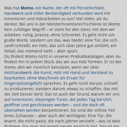
Was hat
Momo
,
ein Name, der oft mit Persönlichkeit,
Handwerk und stiller Beständigkeit verbunden wird
mit
Innentüren und Holzarbeiten zu tun? Viel mehr, als du
denkst. Bei uns in der MeisterInnentürenTischlerei ist Momo
kein zufälliger Begriff – er steht für den Geist, mit dem wir
arbeiten: ruhig, präzise, ohne Schnörkel. Es geht nicht um
große Worte, sondern um das, was bleibt: eine Tür, die sich
sanft schließt, ein Holz, das sich über Jahre gut anfühlt, ein
Detail, das niemand sieht – aber spürt.
Du findest Momo nicht in unseren Produktkatalogen, aber du
findest ihn in jedem Stück, das wir aus Holz formen. Er ist der
Name, den wir innerlich benutzen, wenn wir über
Holzhandwerk
,
die Kunst, Holz mit Hand und Verstand zu
bearbeiten, ohne Maschinen als Ersatz für
Fingerspitzengefühl
sprechen. Es geht nicht darum, schnell
zu produzieren, sondern darum, etwas zu schaffen, das mit
der Zeit besser wird. Das ist auch der Grund, warum wir uns
auf
Innentüren
,
diejenigen Türen, die jeden Tag berührt,
geöffnet und geschlossen werden – und die doch oft
übersehen werden
konzentrieren. Sie sind der stillste Teil
eines Zuhauses – aber auch der wichtigste. Eine Tür, die
knarrt, die nicht passt, die nach Jahren verzieht – das ist kein
Problem, das man mit einem neuen Anstrich löst. Das ist ein