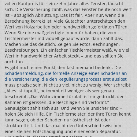
vollen Kaufpreis für sein zehn Jahre altes Fenster, täuscht
sich. Die Versicherung zahlt, was das Fenster heute noch wert
ist – abzüglich Abnutzung. Das ist fair. Aber nur, wenn die
Berechnung korrekt ist. Viele Gutachter unterschätzen den
Wert von Holzarbeiten oder handwerklich gefertigten Türen.
Wenn Sie eine maßgefertigte Innentür haben, die vom
Tischlermeister individuell gebaut wurde, dann zählt das.
Machen Sie das deutlich. Zeigen Sie Fotos, Rechnungen,
Beschreibungen. Ein einfacher Tischlermeister weiß, wie viel
Wert in handwerklicher Arbeit steckt – und das sollten Sie
auch tun.
Es gibt noch einen Punkt, den fast niemand bedenkt: Die
Schadensmeldung
,
die formelle Anzeige eines Schadens an
die Versicherung, die den Regulierungsprozess erst auslöst
muss präzise sein. Nicht zu viel, nicht zu wenig. Wer schreibt:
„Alles ist kaputt“, bekommt oft weniger als wer genau
beschreibt: „Das Wohnzimmertürblatt ist eingedrückt, der
Rahmen ist gerissen, die Beschläge sind verformt.“
Genauigkeit zahlt sich aus. Und wenn Sie unsicher sind –
holen Sie sich Hilfe. Ein Tischlermeister, der Ihre Türen kennt,
kann sagen, ob der Schaden nur ästhetisch ist oder
strukturell ist. Und das macht den Unterschied zwischen
einer kleinen Entschädigung und einer vollen Reparatur.