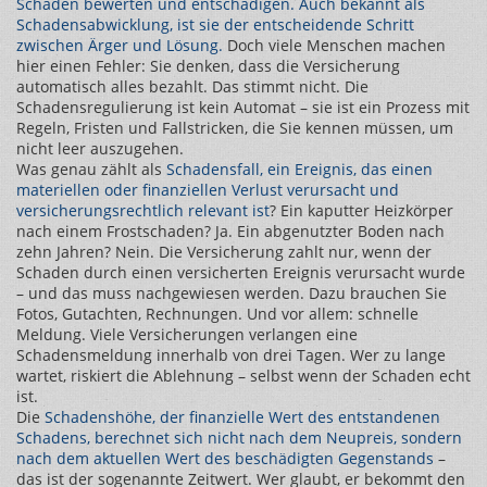
Schaden bewerten und entschädigen
. Auch bekannt als
Schadensabwicklung
, ist sie der entscheidende Schritt
zwischen Ärger und Lösung.
Doch viele Menschen machen
hier einen Fehler: Sie denken, dass die Versicherung
automatisch alles bezahlt. Das stimmt nicht. Die
Schadensregulierung ist kein Automat – sie ist ein Prozess mit
Regeln, Fristen und Fallstricken, die Sie kennen müssen, um
nicht leer auszugehen.
Was genau zählt als
Schadensfall
,
ein Ereignis, das einen
materiellen oder finanziellen Verlust verursacht und
versicherungsrechtlich relevant ist
? Ein kaputter Heizkörper
nach einem Frostschaden? Ja. Ein abgenutzter Boden nach
zehn Jahren? Nein. Die Versicherung zahlt nur, wenn der
Schaden durch einen versicherten Ereignis verursacht wurde
– und das muss nachgewiesen werden. Dazu brauchen Sie
Fotos, Gutachten, Rechnungen. Und vor allem: schnelle
Meldung. Viele Versicherungen verlangen eine
Schadensmeldung innerhalb von drei Tagen. Wer zu lange
wartet, riskiert die Ablehnung – selbst wenn der Schaden echt
ist.
Die
Schadenshöhe
,
der finanzielle Wert des entstandenen
Schadens, berechnet sich nicht nach dem Neupreis, sondern
nach dem aktuellen Wert des beschädigten Gegenstands
–
das ist der sogenannte Zeitwert. Wer glaubt, er bekommt den