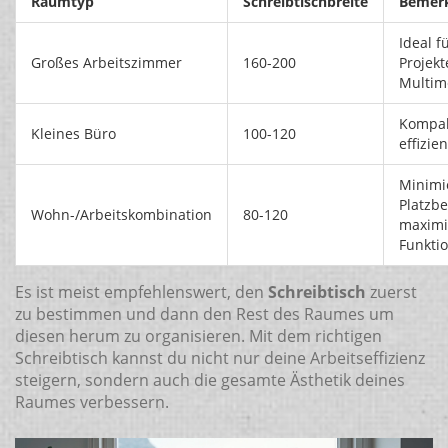
Raumtyp
Schreibtischbreite
Bemer
Ideal f
Großes Arbeitszimmer
160-200
Projek
Multim
Kompa
Kleines Büro
100-120
effizien
Minimi
Platzbe
Wohn-/Arbeitskombination
80-120
maximi
Funktio
Es ist meist empfehlenswert, den
Schreibtisch
zuerst
zu bestimmen und dann den Rest des Raumes um
diesen herum zu organisieren. Mit dem richtigen
Schreibtisch kannst du nicht nur deine Arbeitseffizienz
steigern, sondern auch die gesamte Ästhetik deines
Raumes verbessern.