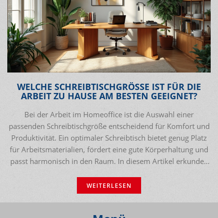
WELCHE SCHREIBTISCHGRÖSSE IST FÜR DIE
ARBEIT ZU HAUSE AM BESTEN GEEIGNET?
Bei der Arbeit im Homeoffice ist die Auswahl einer
passenden Schreibtischgröße entscheidend für Komfort und
Produktivität. Ein optimaler Schreibtisch bietet genug Platz
für Arbeitsmaterialien, fördert eine gute Körperhaltung und
passt harmonisch in den Raum. In diesem Artikel erkunden
wir, welche Schreibtischgröße am besten geeignet ist und
geben praktische Tipps zur Gestaltung des Arbeitsplatzes.
WEITERLESEN
Dazu gehören auch Empfehlungen für moderne
Möbelstücke, die Stil und Funktionalität kombinieren.