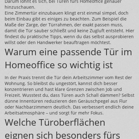
Darum lohnt es sich, bei Türen fürs Homeoffice genauer
hinzuschauen.
Eine Zimmertür einzubauen klingt erst einmal simpel, doch
beim Einbau gibt es einiges zu beachten. Zum Beispiel die
Maße der Zarge, der Türrahmen, der exakt passen muss,
damit die Tür sauber schließt und keine Zugluft entsteht. Hier
findest du praktische Tipps, wenn du das selbst ausprobieren
willst oder den Handwerker beauftragen möchtest.
Warum eine passende Tür im
Homeoffice so wichtig ist
In der Praxis trennt die Tür dein Arbeitszimmer vom Rest der
Wohnung. So bleibst du ungestört, kannst dich besser
konzentrieren und hast klare Grenzen zwischen Job und
Freizeit. Wusstest du, dass Türen auch Schall dämmen? Selbst
dünne Innentüren reduzieren den Geräuschpegel aus Flur
oder Nachbarzimmern deutlich. Das verbessert endlich deine
Arbeitsatmosphäre – und sorgt für mehr Fokus.
Welche Türoberflächen
eignen sich besonders fürs