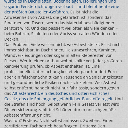
wurde es in Dachplatten, Bodenbelägen, Isolierungen und
sogar in Fensterdichtungen verbaut – und bleibt heute eine
der größten Baustellen-Gefahren.
Es ist nicht die
Anwesenheit von Asbest, die gefährlich ist, sondern das
Einatmen von Fasern, wenn das Material beschädigt oder
zerstört wird. Und das passiert viel öfter, als viele denken –
beim Bohren, Schleifen oder Abriss von alten Wänden oder
Decken.
Das Problem: Viele wissen nicht, wo Asbest steckt. Es ist nicht
immer sichtbar. In Dachrinnen, Heizungsrohren, Kaminen,
Wandverkleidungen oder sogar in alten Kleberesten von
Fliesen. Wer in einem Altbau wohnt, sollte vor jeder größeren
Renovierung prüfen, ob Asbest enthalten ist. Eine
professionelle Untersuchung kostet ein paar hundert Euro –
aber ein falscher Schnitt kann Tausende an Sanierungskosten
und gesundheitliche Risiken nach sich ziehen. Wer Asbest
selbst entfernt, handelt nicht nur fahrlässig, sondern gegen
das
Altlastenrecht
,
ein deutsches und österreichisches
Gesetz, das die Entsorgung gefährlicher Baustoffe regelt
. Und
die Strafen sind hoch. Selbst wenn kein Gesetz verletzt wird:
Die Versicherung zahlt bei Schäden durch unsachgemäße
Asbestentfernung nicht.
Was tun? Erstens: Nicht selbst anfassen. Zweitens: Einen
zertifizierten Fachbetrieb beauftragen. Drittens: Den