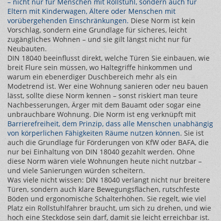
– nicht nur für Menschen mit Rollstuhl, sondern auch für
Eltern mit Kinderwagen, Ältere oder Menschen mit
vorübergehenden Einschränkungen.
Diese Norm ist kein
Vorschlag, sondern eine Grundlage für sicheres, leicht
zugängliches Wohnen – und sie gilt längst nicht nur für
Neubauten.
DIN 18040 beeinflusst direkt, welche Türen Sie einbauen, wie
breit Flure sein müssen, wo Haltegriffe hinkommen und
warum ein ebenerdiger Duschbereich mehr als ein
Modetrend ist. Wer eine Wohnung sanieren oder neu bauen
lässt, sollte diese Norm kennen – sonst riskiert man teure
Nachbesserungen, Ärger mit dem Bauamt oder sogar eine
unbrauchbare Wohnung. Die Norm ist eng verknüpft mit
Barrierefreiheit
,
dem Prinzip, dass alle Menschen unabhängig
von körperlichen Fähigkeiten Räume nutzen können
. Sie ist
auch die Grundlage für Förderungen von KfW oder BAFA, die
nur bei Einhaltung von DIN 18040 gezahlt werden. Ohne
diese Norm wären viele Wohnungen heute nicht nutzbar –
und viele Sanierungen würden scheitern.
Was viele nicht wissen: DIN 18040 verlangt nicht nur breitere
Türen, sondern auch klare Bewegungsflächen, rutschfeste
Böden und ergonomische Schalterhöhen. Sie regelt, wie viel
Platz ein Rollstuhlfahrer braucht, um sich zu drehen, und wie
hoch eine Steckdose sein darf, damit sie leicht erreichbar ist.