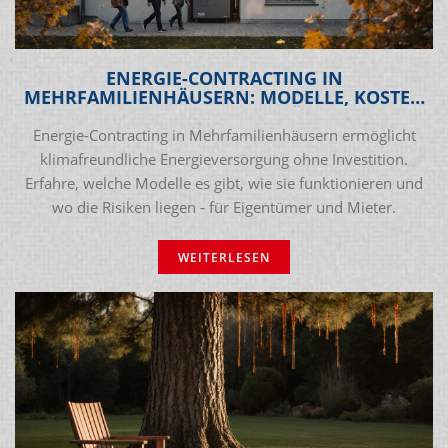
ENERGIE-CONTRACTING IN
MEHRFAMILIENHÄUSERN: MODELLE, KOSTEN
UND RISIKEN ERKLÄRT
Energie-Contracting in Mehrfamilienhäusern ermöglicht
klimafreundliche Energieversorgung ohne Investition.
Erfahre, welche Modelle es gibt, wie sie funktionieren und
wo die Risiken liegen - für Eigentümer und Mieter.
WEITERLESEN