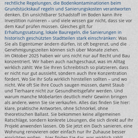
rechtliche Regelungen, die Bodenkontaminationen beim
Grundstückskauf regeln und Sanierungskosten verantworten
denken. Ein unsichtbarer Schadstoff im Boden kann Ihre
Investition ruinieren – und viele wissen gar nicht, dass sie vor
dem Kauf prüfen müssen. Gleiches gilt für
Erhaltungssatzung
,
lokale Bauregeln, die Sanierungen in
historisch geschützten Stadtteilen stark einschränken
: Was
Sie als Eigentümer ändern dürfen, ist oft begrenzt, und die
Genehmigungszeiten können sich über Monate ziehen.
Im Oktober 2025 haben wir uns nicht nur auf Recht und Bau
konzentriert. Wir haben auch nachgeschaut, was im Alltag
wirklich zählt: Wie Sie Ihren Schreibtisch so platzieren, dass
er nicht nur gut aussieht, sondern auch Ihre Konzentration
fördert. Wo Sie Ihr Sofa wirklich hinstellen sollten – und wo
nicht. Wie oft Sie Ihre Couch saugen müssen, damit Staub
und Tierhaare nicht zur Gesundheitsgefahr werden. Und
warum manche Möbelarten deutlich mehr Gewinn bringen
als andere, wenn Sie sie verkaufen. Alles das finden Sie hier:
klare, praktische Antworten, ohne Schnörkel, ohne
theoretischen Ballast. Sie bekommen keine allgemeinen
Ratschläge, sondern konkrete Lösungen, die sich direkt auf Ihr
Projekt anwenden lassen. Ob Sie jetzt ein Dach sanieren, eine
Wohnung renovieren oder einfach nur Ihr Zuhause besser
einrichten wollen – hier finden Sie das, was wirklich zählt.